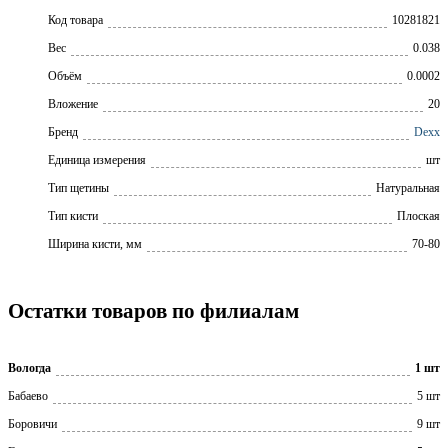
Код товара
10281821
Вес
0.038
Объём
0.0002
Вложение
20
Бренд
Dexx
Единица измерения
шт
Тип щетины
Натуральная
Тип кисти
Плоская
Ширина кисти, мм
70-80
Остатки товаров по филиалам
Вологда
1 шт
Бабаево
5 шт
Боровичи
9 шт