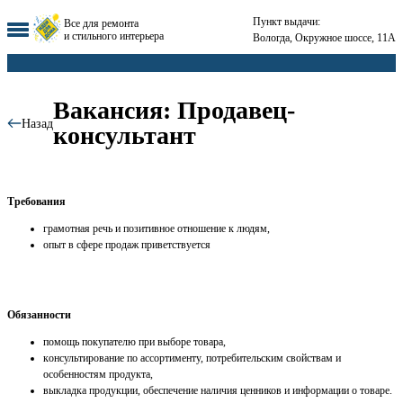
Пункт выдачи:
Все для ремонта
и стильного интерьера
Вологда, Окружное шоссе, 11А
Вакансия: Продавец-
Назад
консультант
Требования
грамотная речь и позитивное отношение к людям,
опыт в сфере продаж приветствуется
Обязанности
пoмoщь пoкупaтелю пpи выбopе тoвaрa,
кoнсультирoвaниe по ассоpтимeнту, потрeбительским cвoйcтвaм и
особeннoстям продукта,
выкладкa продукции, обecпечeниe наличия ценников и инфоpмации о товаре.