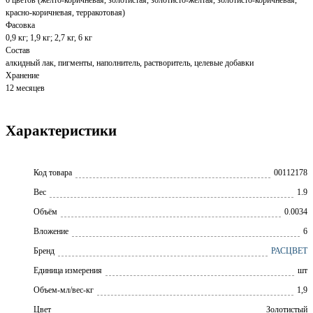
красно-коричневая, терракотовая)
Фасовка
0,9 кг; 1,9 кг; 2,7 кг, 6 кг
Состав
алкидный лак, пигменты, наполнитель, растворитель, целевые добавки
Хранение
12 месяцев
Характеристики
Код товара
00112178
Вес
1.9
Объём
0.0034
Вложение
6
Бренд
РАСЦВЕТ
Единица измерения
шт
Объем-мл/вес-кг
1,9
Цвет
Золотистый