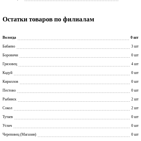
Остатки товаров по филиалам
Вологда
0 шт
Бабаево
3 шт
Боровичи
0 шт
Грязовец
4 шт
Кадуй
0 шт
Кириллов
0 шт
Пестово
0 шт
Рыбинск
2 шт
Сокол
2 шт
Тутаев
0 шт
Углич
0 шт
Череповец (Магазин)
0 шт