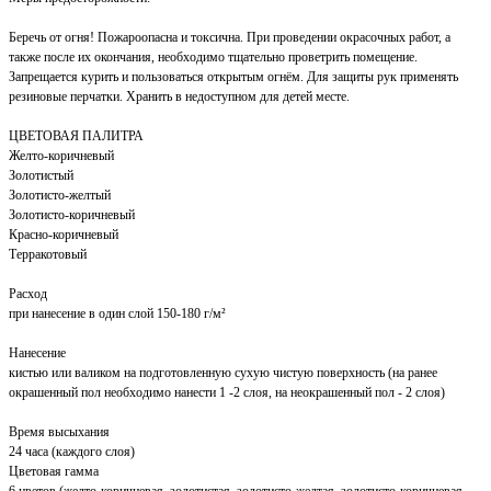
Беречь от огня! Пожароопасна и токсична. При проведении окрасочных работ, а
также после их окончания, необходимо тщательно проветрить помещение.
Запрещается курить и пользоваться открытым огнём. Для защиты рук применять
резиновые перчатки. Хранить в недоступном для детей месте.
ЦВЕТОВАЯ ПАЛИТРА
Желто-коричневый
Золотистый
Золотисто-желтый
Золотисто-коричневый
Красно-коричневый
Терракотовый
Расход
при нанесение в один слой 150-180 г/м²
Нанесение
кистью или валиком на подготовленную сухую чистую поверхность (на ранее
окрашенный пол необходимо нанести 1 -2 слоя, на неокрашенный пол - 2 слоя)
Время высыхания
24 часа (каждого слоя)
Цветовая гамма
6 цветов (желто-коричневая, золотистая, золотисто-желтая, золотисто-коричневая,