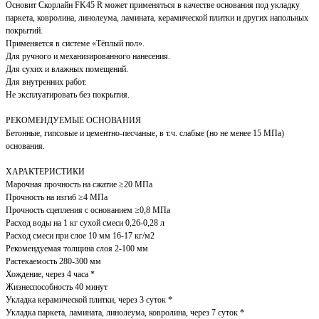
Основит Скорлайн FK45 R может применяться в качестве основания под укладку
паркета, ковролина, линолеума, ламината, керамической плитки и других напольных
покрытий.
Применяется в системе «Тёплый пол».
Для ручного и механизированного нанесения.
Для сухих и влажных помещений.
Для внутренних работ.
Не эксплуатировать без покрытия.
РЕКОМЕНДУЕМЫЕ ОСНОВАНИЯ
Бетонные, гипсовые и цементно-песчаные, в т.ч. слабые (но не менее 15 МПа)
основания.
ХАРАКТЕРИСТИКИ
Марочная прочность на сжатие ≥20 МПа
Прочность на изгиб ≥4 МПа
Прочность сцепления с основанием ≥0,8 МПа
Расход воды на 1 кг сухой смеси 0,26-0,28 л
Расход смеси при слое 10 мм 16-17 кг/м2
Рекомендуемая толщина слоя 2-100 мм
Растекаемость 280-300 мм
Хождение, через 4 часа *
Жизнеспособность 40 минут
Укладка керамической плитки, через 3 суток *
Укладка паркета, ламината, линолеума, ковролина, через 7 суток *