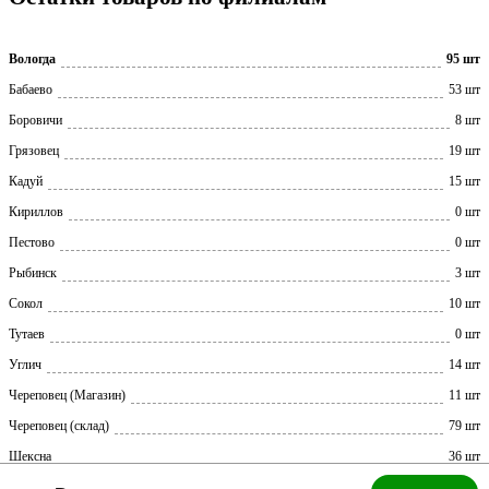
Вологда
95 шт
Бабаево
53 шт
Боровичи
8 шт
Грязовец
19 шт
Кадуй
15 шт
Кириллов
0 шт
Пестово
0 шт
Рыбинск
3 шт
Сокол
10 шт
Тутаев
0 шт
Углич
14 шт
Череповец (Магазин)
11 шт
Череповец (склад)
79 шт
Шексна
36 шт