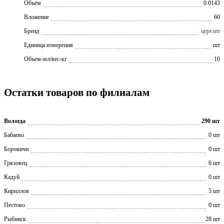
Объём
0.0143
Вложение
60
Бренд
церезит
Единица измерения
шт
Объем-мл/вес-кг
10
Остатки товаров по филиалам
Вологда
290 шт
Бабаево
0 шт
Боровичи
0 шт
Грязовец
6 шт
Кадуй
0 шт
Кириллов
5 шт
Пестово
0 шт
Рыбинск
28 шт