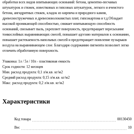
обработки всех видов впитывающих оснований: бетона, цементно-песчаных
штукатурок и стяжек, известковых и гипсовых штукатурок, легкого и ячеистого
бетона, ангидритных стяжек, кладок из кирпича и природного камня,
древесностружечных и древесноволокнистых плит, гипсокартона и т.д.Обладает
высокой проникающей способностью, снижает впитывающую способность
оснований, связывает пыль, укрепляет поверхность, предотвращает пересыхание
тонкослойных выравнивающих смесей, повышает адгезию материалов к основанию,
повышает растекаемость напольных смесей и предотвращает появление пузырьков
воздуха на выравнивающем слое. Благодаря содержанию пигмента позволяет легко
отличить обработанную поверхность.
Упаковка: 1л / 5л / 10л - пластиковая емкость
Срок годности: 12 месяцев
Мин. расход продукта: 0,1 л/м.кв. кг/м2
Средний расход продукта: 0,15 л/м.кв. кг/м2
Макс. расход продукта: 0,2 л/м.кв. кг/м2
Характеристики
Код товара
00130450
Вес
10