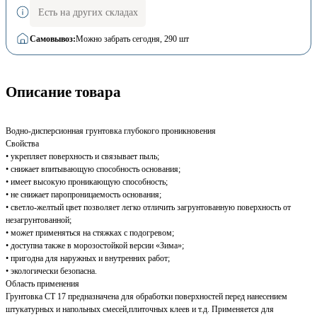
Есть на других складах
Самовывоз:
Можно забрать сегодня
, 290 шт
Описание товара
Водно-дисперсионная грунтовка глубокого проникновения
Свойства
• укрепляет поверхность и связывает пыль;
• снижает впитывающую способность основания;
• имеет высокую проникающую способность;
• не снижает паропроницаемость основания;
• светло-желтый цвет позволяет легко отличить загрунтованную поверхность от
незагрунтованной;
• может применяться на стяжках с подогревом;
• доступна также в морозостойкой версии «Зима»;
• пригодна для наружных и внутренних работ;
• экологически безопасна.
Область применения
Грунтовка CT 17 предназначена для обработки поверхностей перед нанесением
штукатурных и напольных смесей,плиточных клеев и т.д. Применяется для