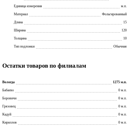
Единица измерения
м.п.
Материал
Фольгированный
Длина
15
Ширина
120
Толщина
10
Тип подложки
Обычная
Остатки товаров по филиалам
Вологда
1275 м.п.
Бабаево
0 м.п.
Боровичи
0 м.п.
Грязовец
0 м.п.
Кадуй
0 м.п.
Кириллов
0 м.п.