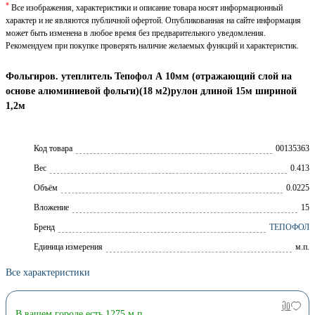
*
Все изображения, характеристики и описание товара носят информационный
характер и не являются публичной офертой. Опубликованная на сайте информация
может быть изменена в любое время без предварительного уведомления.
Рекомендуем при покупке проверять наличие желаемых функций и характеристик.
Фольгиров. утеплитель Тепофол А 10мм (отражающий слой на
основе алюминиевой фольги)(18 м2)рулон длиной 15м шириной
1,2м
Код товара
00135363
Вес
0.413
Объём
0.0225
Вложение
15
Брeнд
ТЕПОФОЛ
Единица измерения
м.п.
Все характеристики
В вашем городе есть 1275 м.п.