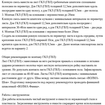
Клеевую смесь нанести на лист ГКЛ (ГВЛ) гребенчатым шпателем сплошными
полосами по периметру. Для ГКЛ (ГВЛ) толщиной 12,5мм дополнительно вдоль
посередине нанести одну полосу, а для ГКЛ (ГВЛ) толщиной 9,5мм – две полосы.
3. Монтаж ГКЛ (ГВЛ) на основания с неровностями до 20мм:
Клеевую смесь нанести шпателем кучками с минимальным интервалом по периметру
листа. Для ГКЛ (ГКЛ) толщиной 12,5мм дополнительно вдоль посередине с
интервалом 30-40см нанести один ряд, а для ГКЛ (ГВЛ) толщиной 9,5мм – два ряда.
4. Монтаж ГКЛ (ГВЛ) на основания с неровностями более 20мм:
Создать на основании ровную плоскость по периметру листа и вдоль середины, путем
крепления полос ГКЛ (ГВЛ) шириной 10см, для ГКЛ (ГВЛ) толщиной 12,5мм
крепится одна полоса, для ГКЛ (ГВЛ) 9,5мм – две. Далее монтаж гипсокартона листа
ведется по варианту 2.
Общие рекомендации по монтажу ГКЛ (ГВЛ):
Лист ГКЛ (ГВЛ) с нанесенным на него раствором прижать к основанию и легкими
ударами резинового молотка через жесткую металлическую рейку выставить по
уровню. Не допускать контакта листа ГКЛ (ГВЛ) с основанием пола. Зафиксировать
лист от сползания на 40-60 мин. Листы ГКЛ (ГВЛ) монтировать с минимальным
расстоянием друг от друга. Швы между листами зашпаклевать смесью «ВОЛМА-
Шов». Подготовку поверхности под окраску рекомендуется проводить финишной
шпаклевкой «ВОЛМА-Финиш».
Работа с инструментом:
Для работы использовать чистый инструмент и емкости из нержавеющей стали и
пластмассы. Загрязненные инструменты и емкости сокращают время использования