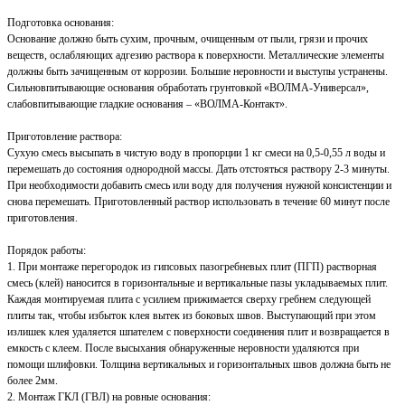
Подготовка основания:
Основание должно быть сухим, прочным, очищенным от пыли, грязи и прочих
веществ, ослабляющих адгезию раствора к поверхности. Металлические элементы
должны быть зачищенным от коррозии. Большие неровности и выступы устранены.
Сильновпитывающие основания обработать грунтовкой «ВОЛМА-Универсал»,
слабовпитывающие гладкие основания – «ВОЛМА-Контакт».
Приготовление раствора:
Сухую смесь высыпать в чистую воду в пропорции 1 кг смеси на 0,5-0,55 л воды и
перемешать до состояния однородной массы. Дать отстояться раствору 2-3 минуты.
При необходимости добавить смесь или воду для получения нужной консистенции и
снова перемешать. Приготовленный раствор использовать в течение 60 минут после
приготовления.
Порядок работы:
1. При монтаже перегородок из гипсовых пазогребневых плит (ПГП) растворная
смесь (клей) наносится в горизонтальные и вертикальные пазы укладываемых плит.
Каждая монтируемая плита с усилием прижимается сверху гребнем следующей
плиты так, чтобы избыток клея вытек из боковых швов. Выступающий при этом
излишек клея удаляется шпателем с поверхности соединения плит и возвращается в
емкость с клеем. После высыхания обнаруженные неровности удаляются при
помощи шлифовки. Толщина вертикальных и горизонтальных швов должна быть не
более 2мм.
2. Монтаж ГКЛ (ГВЛ) на ровные основания: