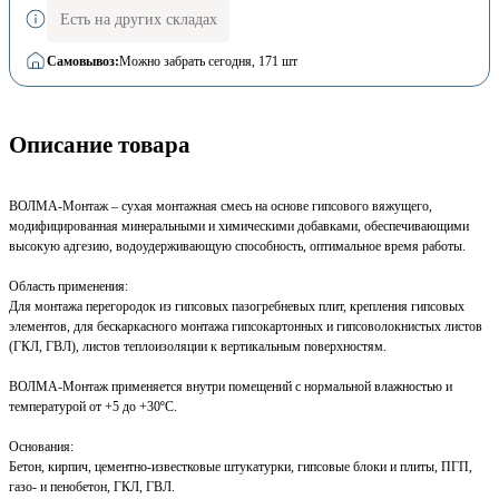
Есть на других складах
Самовывоз:
Можно забрать сегодня
, 171 шт
Описание товара
ВОЛМА-Монтаж – сухая монтажная смесь на основе гипсового вяжущего,
модифицированная минеральными и химическими добавками, обеспечивающими
высокую адгезию, водоудерживающую способность, оптимальное время работы.
Область применения:
Для монтажа перегородок из гипсовых пазогребневых плит, крепления гипсовых
элементов, для бескаркасного монтажа гипсокартонных и гипсоволокнистых листов
(ГКЛ, ГВЛ), листов теплоизоляции к вертикальным поверхностям.
ВОЛМА-Монтаж применяется внутри помещений с нормальной влажностью и
температурой от +5 до +30ºС.
Основания:
Бетон, кирпич, цементно-известковые штукатурки, гипсовые блоки и плиты, ПГП,
газо- и пенобетон, ГКЛ, ГВЛ.