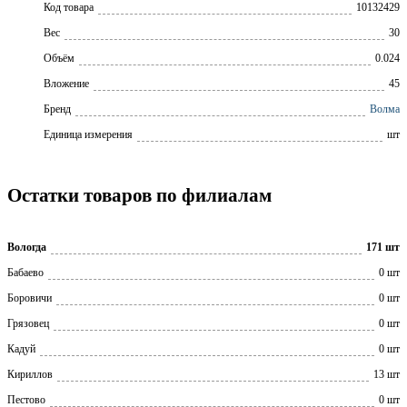
Код товара
10132429
Вес
30
Объём
0.024
Вложение
45
Бренд
Волма
Единица измерения
шт
Остатки товаров по филиалам
Вологда
171 шт
Бабаево
0 шт
Боровичи
0 шт
Грязовец
0 шт
Кадуй
0 шт
Кириллов
13 шт
Пестово
0 шт