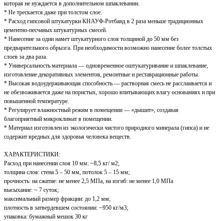
которая не нуждается в дополнительном шпаклевании.
* Не трескается даже при толстом слое.
* Расход гипсовой штукатурки КНАУФ-Ротбанд в 2 раза меньше традиционных
цементно-песчаных штукатурных смесей.
* Нанесение за один намет штукатурного слоя толщиной до 50 мм без
предварительного обрызга. При необходимости возможно нанесение более толстых
слоев за два раза.
* Универсальность материала — одновременное оштукатуривание и шпаклевание,
изготовление декоративных элементов, ремонтные и реставрационные работы.
* Высокая водоудерживающая способность — растворная смесь не расслаивается и
не обезвоживается даже на пористых, хорошо впитывающих влагу основаниях и при
повышенной температуре.
* Регулирует влажностный режим в помещении — «дышит», создавая
благоприятный микроклимат в помещении.
* Материал изготовлен из экологически чистого природного минерала (гипса) и не
содержит вредных для здоровья человека веществ.
ХАРАКТЕРИСТИКИ:
Расход при нанесении слоя 10 мм: ~8,5 кг/ м2;
толщина слоя: стена 5 – 50 мм, потолок 5 – 15 мм;
прочность: на сжатие: не менее 2,5 МПа, на изгиб: не менее 1,0 МПа
высыхание: ~ 7 суток;
максимальный размер фракции: до 1,2 мм;
плотность в затвердевшем состоянии: ~950 кг/м3;
упаковка: бумажный мешок 30 кг