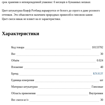
срок хранения в неповрежденной упаковке: 6 месяцев в бумажных мешках
Цвет штукатурки Кнауф Ротбанд варьируется от белого до серого и даже розового
оттенков. Это объясняется наличием природных примесей в гипсовом камне.
Цвет смеси никак не влияет на ее характеристики.
Характеристики
Код товара
10133792
Вес
30
Объём
0.024
Вложение
40
Бренд
KNAUF
Единица измерения
шт
Материал штукатурки
Гипсовые
Область применения
Внутренняя
Вес смеси кг/л
30