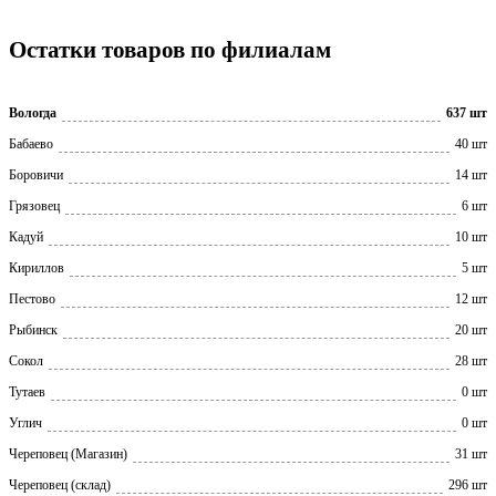
Остатки товаров по филиалам
Вологда
637 шт
Бабаево
40 шт
Боровичи
14 шт
Грязовец
6 шт
Кадуй
10 шт
Кириллов
5 шт
Пестово
12 шт
Рыбинск
20 шт
Сокол
28 шт
Тутаев
0 шт
Углич
0 шт
Череповец (Магазин)
31 шт
Череповец (склад)
296 шт