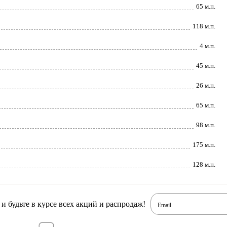
65 м.п.
118 м.п.
4 м.п.
45 м.п.
26 м.п.
65 м.п.
98 м.п.
175 м.п.
128 м.п.
 будьте в курсе всех акций и распродаж!
Email