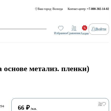
Ваш город:
Вологда
Контакт-центр:
+7-800-302-14-02
Войти
Избранное
Сравнение
Акции
 основе метализ. пленки)
66
₽
294
/м.п.