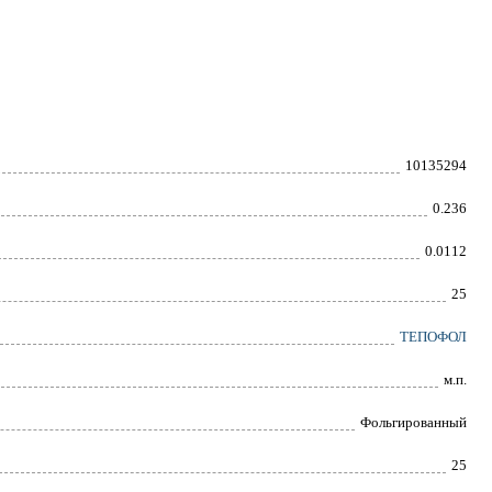
10135294
0.236
0.0112
25
ТЕПОФОЛ
м.п.
Фольгированный
25