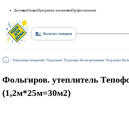
Доставка
Оплата
Программа лояльности
Профессионалам
Каталог товаров
Главная
/
Напольные покрытия
/
Подложки
/
Подложка Фольгированная
/
Подложка Фоль
Фольгиров. утеплитель Тепофо
(1,2м*25м=30м2)