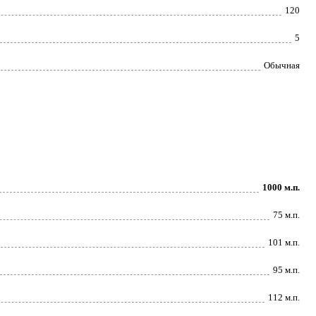
120
5
Обычная
1000 м.п.
75 м.п.
101 м.п.
95 м.п.
112 м.п.