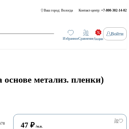
Ваш город:
Вологда
Контакт-центр:
+7-800-302-14-02
Войти
Избранное
Сравнение
Акции
 основе метализ. пленки)
47
₽
678
/м.п.