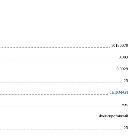
10136678
0.083
0.0029
25
ТЕПОФОЛ
м.п.
Фольгированный
25