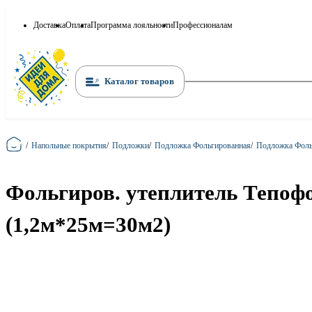
Доставка
Оплата
Программа лояльности
Профессионалам
Каталог товаров
Главная
/
Напольные покрытия
/
Подложки
/
Подложка Фольгированная
/
Подложка Фоль
Фольгиров. утеплитель Тепофо
(1,2м*25м=30м2)