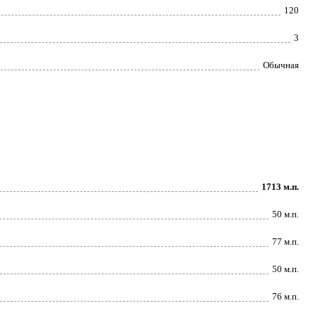
120
3
Обычная
1713 м.п.
50 м.п.
77 м.п.
50 м.п.
76 м.п.