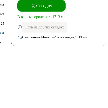
083
Сегодня
029
В вашем городе есть 1713 м.п.
25
Есть на других складах
ОЛ
Самовывоз:
Можно забрать сегодня
, 1713 м.п.
м.п.