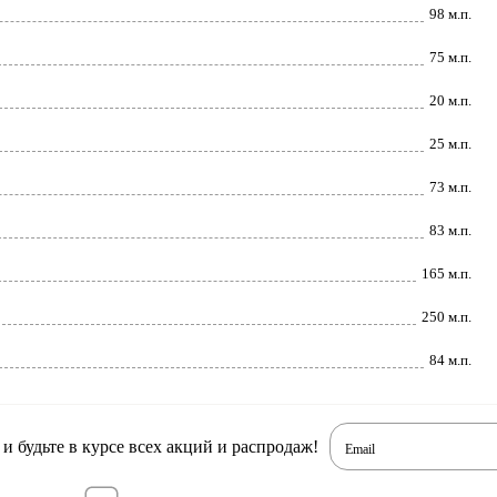
98 м.п.
75 м.п.
20 м.п.
25 м.п.
73 м.п.
83 м.п.
165 м.п.
250 м.п.
84 м.п.
 будьте в курсе всех акций и распродаж!
Email