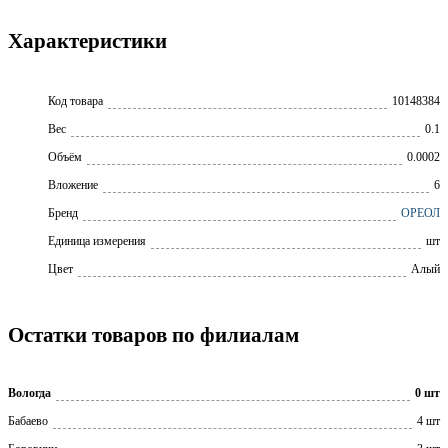
Характеристики
Код товара
10148384
Вес
0.1
Объём
0.0002
Вложение
6
Бренд
ОРЕОЛ
Единица измерения
шт
Цвет
Алый
Остатки товаров по филиалам
Вологда
0 шт
Бабаево
4 шт