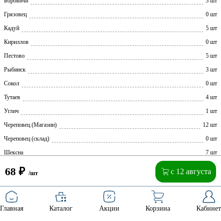
Боровичи
3 шт
Грязовец
0 шт
Кадуй
5 шт
Кириллов
0 шт
Пестово
5 шт
Рыбинск
3 шт
Сокол
0 шт
Тутаев
4 шт
Углич
1 шт
Череповец (Магазин)
12 шт
Череповец (склад)
0 шт
Шексна
7 шт
68
₽
с 12 августа
/шт
Главная
Каталог
Акции
Корзина
Кабинет