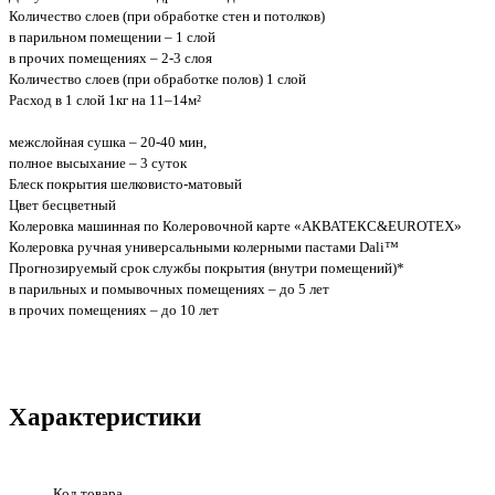
Количество слоев (при обработке стен и потолков)
в парильном помещении – 1 слой
в прочих помещениях – 2-3 слоя
Количество слоев (при обработке полов) 1 слой
Расход в 1 слой 1кг на 11–14м²
межслойная сушка – 20-40 мин,
полное высыхание – 3 суток
Блеск покрытия шелковисто-матовый
Цвет бесцветный
Колеровка машинная по Колеровочной карте «AКВАТЕКС&EUROTEX»
Колеровка ручная универсальными колерными пастами Dali™
Прогнозируемый срок службы покрытия (внутри помещений)*
в парильных и помывочных помещениях – до 5 лет
в прочих помещениях – до 10 лет
Характеристики
Код товара