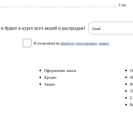
2 шт
 будьте в курсе всех акций и распродаж!
Email
я согласен(на) на
обработку персональных данных
.
Оформление заказа
О
Кредит
Н
Акции
В
Л
С
К