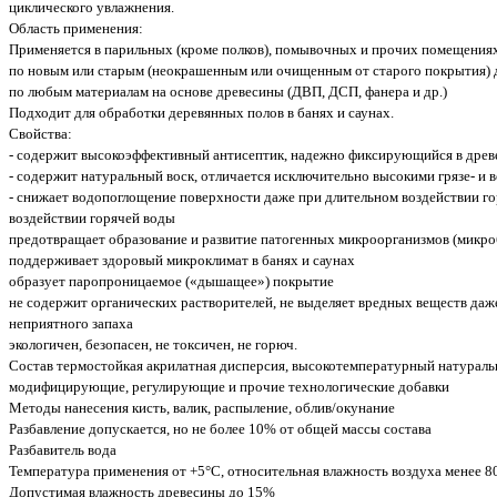
циклического увлажнения.
Область применения:
Применяется в парильных (кроме полков), помывочных и прочих помещениях 
по новым или старым (неокрашенным или очищенным от старого покрытия) д
по любым материалам на основе древесины (ДВП, ДСП, фанера и др.)
Подходит для обработки деревянных полов в банях и саунах.
Свойства:
- содержит высокоэффективный антисептик, надежно фиксирующийся в древ
- содержит натуральный воск, отличается исключительно высокими грязе- и
- снижает водопоглощение поверхности даже при длительном воздействии г
воздействии горячей воды
предотвращает образование и развитие патогенных микроорганизмов (микро
поддерживает здоровый микроклимат в банях и саунах
образует паропроницаемое («дышащее») покрытие
не содержит органических растворителей, не выделяет вредных веществ даж
неприятного запаха
экологичен, безопасен, не токсичен, не горюч.
Состав термостойкая акрилатная дисперсия, высокотемпературный натураль
модифицирующие, регулирующие и прочие технологические добавки
Методы нанесения кисть, валик, распыление, облив/окунание
Разбавление допускается, но не более 10% от общей массы состава
Разбавитель вода
Температура применения от +5°С, относительная влажность воздуха менее 
Допустимая влажность древесины до 15%