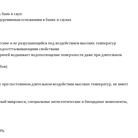
бань и саун:
еревянным основаниям в банях и саунах
есине и не разрушающийся под воздействием высоких температур
 водооттталкивающими свойствами
орячей водыижает водопоглощение поверхности даже при длительном
бов)
е при постоянном длительном воздействии высоких температур, не имеет
ный микровоск, специальные антисептические и биоцидные компоненты,
80%