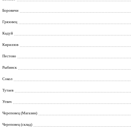
Боровичи
Грязовец
Кадуй
Кириллов
Пестово
Рыбинск
Сокол
Тутаев
Углич
Череповец (Магазин)
Череповец (склад)