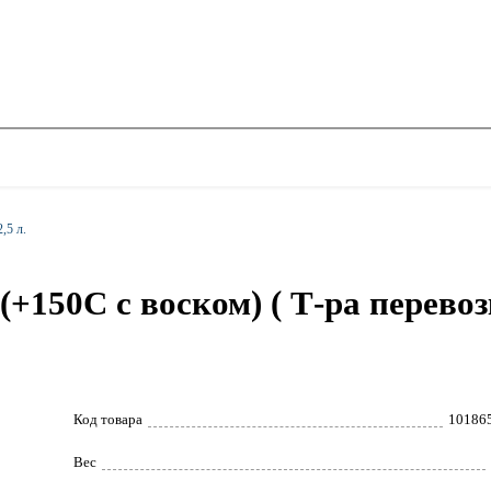
,5 л.
150С с воском) ( Т-ра перевоз
Код товара
10186
Вес