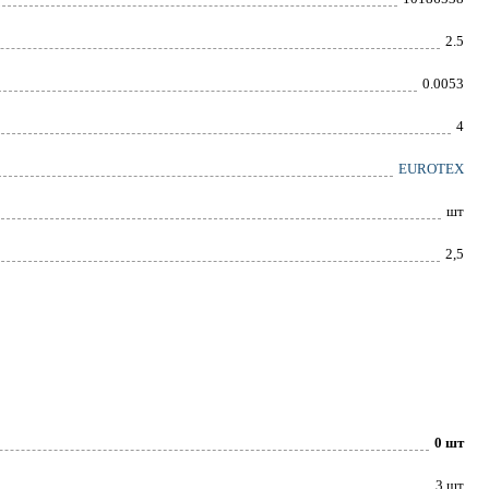
2.5
0.0053
4
EUROTEX
шт
2,5
0 шт
3 шт