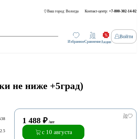
Ваш город:
Вологда
Контакт-центр:
+7-800-302-14-02
Войти
Избранное
Сравнение
Акции
ки не ниже +5град)
1 488
₽
538
/шт
2.5
с 10 августа