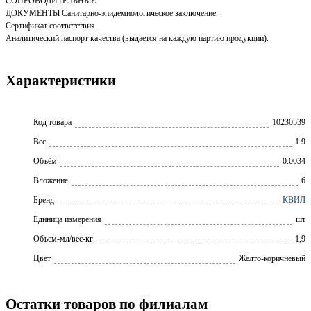
СОПРОВОДИТЕЛЬНЫЕ
ДОКУМЕНТЫ Санитарно-эпидемиологическое заключение.
Сертификат соответствия.
Аналитический паспорт качества (выдается на каждую партию продукции).
Характеристики
Код товара
10230539
Вес
1.9
Объём
0.0034
Вложение
6
Бренд
КВИЛ
Единица измерения
шт
Объем-мл/вес-кг
1,9
Цвет
Желто-коричневый
Остатки товаров по филиалам