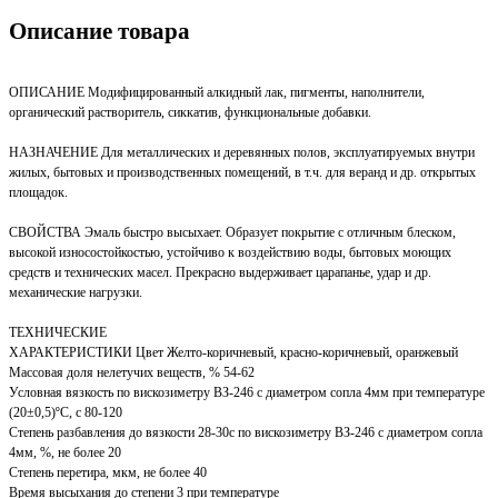
Описание товара
ОПИСАНИЕ Модифицированный алкидный лак, пигменты, наполнители,
органический растворитель, сиккатив, функциональные добавки.
НАЗНАЧЕНИЕ Для металлических и деревянных полов, эксплуатируемых внутри
жилых, бытовых и производственных помещений, в т.ч. для веранд и др. открытых
площадок.
СВОЙСТВА Эмаль быстро высыхает. Образует покрытие с отличным блеском,
высокой износостойкостью, устойчиво к воздействию воды, бытовых моющих
средств и технических масел. Прекрасно выдерживает царапанье, удар и др.
механические нагрузки.
ТЕХНИЧЕСКИЕ
ХАРАКТЕРИСТИКИ Цвет Желто-коричневый, красно-коричневый, оранжевый
Массовая доля нелетучих веществ, % 54-62
Условная вязкость по вискозиметру ВЗ-246 с диаметром сопла 4мм при температуре
(20±0,5)ºС, с 80-120
Степень разбавления до вязкости 28-30с по вискозиметру ВЗ-246 с диаметром сопла
4мм, %, не более 20
Степень перетира, мкм, не более 40
Время высыхания до степени 3 при температуре