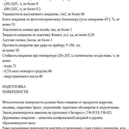
- (20±2)С, ч, не более 6
- (80±2)С, ч, не более 0,5
Укрывистость высушенного покрытия, г/м2, не более 60
Блеск покрытия по фотоэлектрическому блескомеру (угол измерения 45º), %, не
менее 55
Эластичность пленки при изгибе, мм, не более 1
Твердость покрытия по маятнику Кенига, усл. ед, не менее 0,20
Адгезия пленки, баллы, не более 1
Прочность покрытия при ударе по прибору У-2М, см,
не менее 50
Стойкость покрытия при температуре (20±2)ºС к статическому воздествию, ч, не
менее
- воды 72
- 0,5%-ного моющего средства 48
- индустриального масла 48
ПОДГОТОВКА
ПОВЕРХНОСТИ
Металлические поверхности должны быть очищены от продуктов коррозии,
окалины, сварочных брызг, загрязнений, тщательно обезжирены и загрунтованы.
Эмаль рекомендуется наносить на грунтовки «Экспресс», ГФ-0119, ГФ-021.
Деревянные покрытия – зачистить шлифовальной шкуркой и удалить
образовавшуюся пыль.
Ранее окрашенные поверхности очистить от непрочных слоев старого покрытия, всю