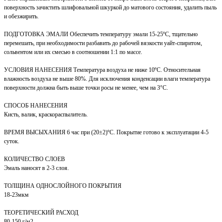
поверхность зачистить шлифовальной шкуркой до матового состояния, удалить пыль
и обезжирить.
ПОДГОТОВКА ЭМАЛИ Обеспечить температуру эмали 15-25ºС, тщательно
перемешать, при необходимости разбавить до рабочей вязкости уайт-спиритом,
сольвентом или их смесью в соотношении 1:1 по массе.
УСЛОВИЯ НАНЕСЕНИЯ Температура воздуха не ниже 10ºС. Относительная
влажность воздуха не выше 80%. Для исключения конденсации влаги температура
поверхности должна быть выше точки росы не менее, чем на 3°С.
СПОСОБ НАНЕСЕНИЯ
Кисть, валик, краскораспылитель.
ВРЕМЯ ВЫСЫХАНИЯ 6 час при (20±2)ºС. Покрытие готово к эксплуатации 4-5
суток.
КОЛИЧЕСТВО СЛОЕВ
Эмаль наносят в 2-3 слоя.
ТОЛЩИНА ОДНОСЛОЙНОГО ПОКРЫТИЯ
18-23мкм
ТЕОРЕТИЧЕСКИЙ РАСХОД
80-150 г/м2.