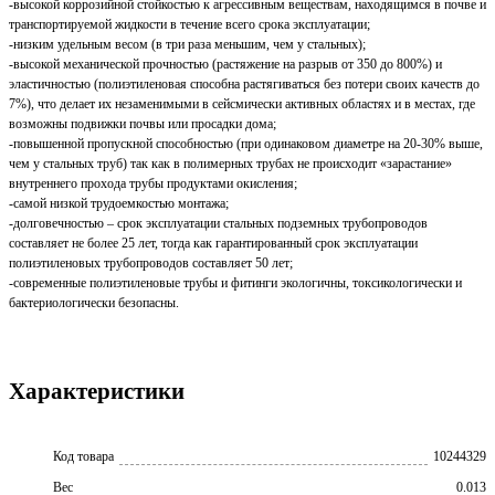
-высокой коррозийной стойкостью к агрессивным веществам, находящимся в почве и
транспортируемой жидкости в течение всего срока эксплуатации;
-низким удельным весом (в три раза меньшим, чем у стальных);
-высокой механической прочностью (растяжение на разрыв от 350 до 800%) и
эластичностью (полиэтиленовая способна растягиваться без потери своих качеств до
7%), что делает их незаменимыми в сейсмически активных областях и в местах, где
возможны подвижки почвы или просадки дома;
-повышенной пропускной способностью (при одинаковом диаметре на 20-30% выше,
чем у стальных труб) так как в полимерных трубах не происходит «зарастание»
внутреннего прохода трубы продуктами окисления;
-самой низкой трудоемкостью монтажа;
-долговечностью – срок эксплуатации стальных подземных трубопроводов
составляет не более 25 лет, тогда как гарантированный срок эксплуатации
полиэтиленовых трубопроводов составляет 50 лет;
-современные полиэтиленовые трубы и фитинги экологичны, токсикологически и
бактериологически безопасны.
Характеристики
Код товара
10244329
Вес
0.013