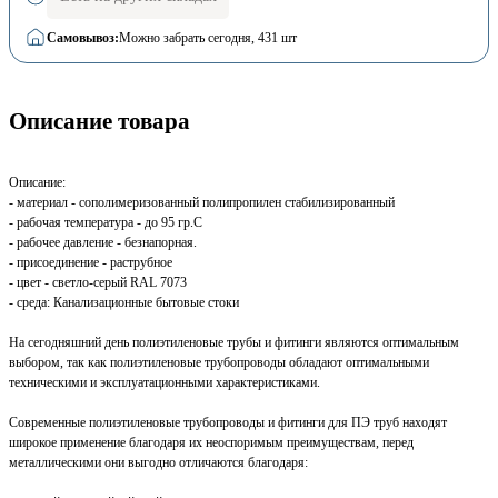
Самовывоз:
Можно забрать сегодня
, 431 шт
Описание товара
Описание:
- материал - сополимеризованный полипропилен стабилизированный
- рабочая температура - до 95 гр.С
- рабочее давление - безнапорная.
- присоединение - раструбное
- цвет - светло-серый RAL 7073
- среда: Канализационные бытовые стоки
На сегодняшний день полиэтиленовые трубы и фитинги являются оптимальным
выбором, так как полиэтиленовые трубопроводы обладают оптимальными
техническими и эксплуатационными характеристиками.
Современные полиэтиленовые трубопроводы и фитинги для ПЭ труб находят
широкое применение благодаря их неоспоримым преимуществам, перед
металлическими они выгодно отличаются благодаря: