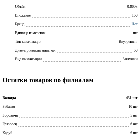
Объём
0.0003
Вложение
150
Бренд
Нет
Единица измерения
шт
Тип канализации
Внутренняя
Диаметр канализации, мм
50
Вид канализации
Заглушки
Остатки товаров по филиалам
Вологда
431 шт
Бабаево
10 шт
Боровичи
5 шт
Грязовец
6 шт
Кадуй
6 шт