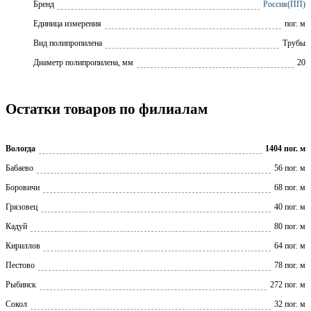
Бренд
Россия(ПП)
Единица измерения
пог. м
Вид полипропилена
Трубы
Диаметр полипропилена, мм
20
Остатки товаров по филиалам
Вологда
1404 пог. м
Бабаево
56 пог. м
Боровичи
68 пог. м
Грязовец
40 пог. м
Кадуй
80 пог. м
Кириллов
64 пог. м
Пестово
78 пог. м
Рыбинск
272 пог. м
Сокол
32 пог. м