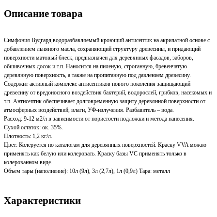
Описание товара
Симфония Вудгард водоразбавляемый кроющий антисептик на акрилатной основе с
добавлением льняного масла, сохраняющий структуру древесины, и придающий
поверхности матовый блеск, предназначен для деревянных фасадов, заборов,
обшивочных досок и т.п. Наносится на пиленую, строганную, бревенчатую
деревянную поверхность, а также на пропитанную под давлением древесину.
Содержит активный комплекс антисептиков нового поколения защищающий
древесину от вредоносного воздействия бактерий, водорослей, грибков, насекомых и
т.п. Антисептик обеспечивает долговременную защиту деревянной поверхности от
атмосферных воздействий, влаги, УФ-излучения. Разбавитель – вода.
Расход: 9-12 м2/л в зависимости от пористости подложки и метода нанесения.
Сухой остаток: ок. 35%.
Плотность: 1,2 кг/л.
Цвет: Колеруется по каталогам для деревянных поверхностей. Краску VVA можно
применять как белую или колеровать. Краску базы VC применять только в
колерованном виде.
Объем тары (наполнение): 10л (9л), 3л (2,7л), 1л (0,9л) Тара: металл
Характеристики