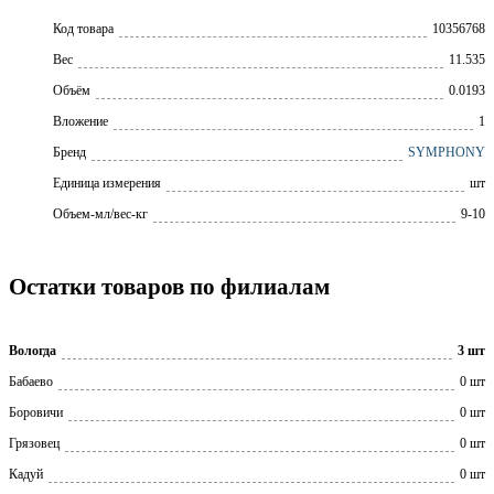
Код товара
10356768
Вес
11.535
Объём
0.0193
Вложение
1
Бренд
SYMPHONY
Единица измерения
шт
Объем-мл/вес-кг
9-10
Остатки товаров по филиалам
Вологда
3 шт
Бабаево
0 шт
Боровичи
0 шт
Грязовец
0 шт
Кадуй
0 шт