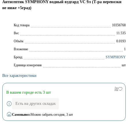
Антисептик SYMPHONY водный вудгард VC 9л (Т-ра перевозки
не ниже +5град)
Код товара
10356768
Вес
11.535
Объём
0.0193
Вложение
1
Брeнд
SYMPHONY
Единица измерения
шт
Все характеристики
В вашем городе есть 3 шт
Есть на других складах
Самовывоз:
Можно забрать сегодня
, 3 шт