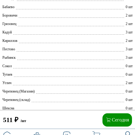
Бабаево
0 шт
Боровичи
2 шт
Грязовец
2 шт
Кадуй
3 шт
Кириллов
2 шт
Пестово
3 шт
Рыбинск
3 шт
Сокол
0 шт
Тутаев
0 шт
Углич
2 шт
Череповец (Магазин)
0 шт
Череповец (склад)
0 шт
Шексна
0 шт
511
₽
Сегодня
/шт