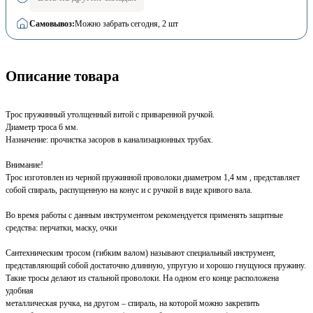
Самовывоз:
Можно забрать сегодня
, 2 шт
Описание товара
Трос пружинный утолщенный витой с приваренной ручкой.
Диаметр троса 6 мм.
Назначение: прочистка засоров в канализационных трубах.
Внимание!
Трос изготовлен из черной пружинной проволоки диаметром 1,4 мм , представляет
собой спираль, распущенную на конус и с ручкой в виде кривого вала.
Во время работы с данным инструментом рекомендуется применять защитные
средства: перчатки, маску, очки
Сантехническим тросом (гибким валом) называют специальный инструмент,
представляющий собой достаточно длинную, упругую и хорошо гнущуюся пружину.
Такие тросы делают из стальной проволоки. На одном его конце расположена
удобная
металлическая ручка, на другом – спираль, на которой можно закрепить