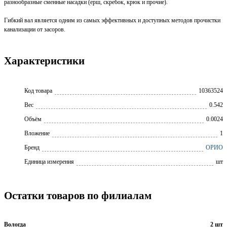
разнообразные сменные насадки (ерш, скребок, крюк и прочие).
Гибкий вал является одним из самых эффективных и доступных методов прочистки
канализации от засоров.
Характеристики
Код товара
10363524
Вес
0.542
Объём
0.0024
Вложение
1
Бренд
ОРИО
Единица измерения
шт
Остатки товаров по филиалам
Вологда
2 шт