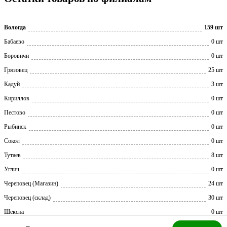
Вологда
159 шт
Бабаево
0 шт
Боровичи
0 шт
Грязовец
25 шт
Кадуй
3 шт
Кириллов
0 шт
Пестово
0 шт
Рыбинск
0 шт
Сокол
0 шт
Тутаев
8 шт
Углич
0 шт
Череповец (Магазин)
24 шт
Череповец (склад)
30 шт
Шексна
0 шт