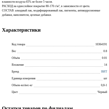
влажности воздуха 65% не более 5 часов.
РАСХОД на однослойное покрытие 80-170 г/м², в зависимости от цвета.
СОСТАВ: алкидный лак, модифицированный лак, пигменты, антикоррозионные
добавки, наполнители, целевые добавки.
Характеристики
Код товара
10364191
Вес
0.8
Объём
0.01
Вложение
14
Бренд
ВИТ
Единица измерения
шт
Объем-мл/вес-кг
0,8-1
Цвет
Черный
Остатки товаров по филиалам