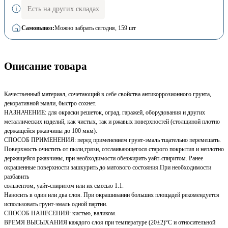
Есть на других складах
Самовывоз:
Можно забрать сегодня
, 159 шт
Описание товара
Качественный материал, сочетающий в себе свойства антикоррозионного грунта,
декоративной эмали, быстро сохнет.
НАЗНАЧЕНИЕ: для окраски решеток, оград, гаражей, оборудования и других
металлических изделий, как чистых, так и ржавых поверхностей (столщиной плотно
держащейся ржавчины до 100 мкм).
СПОСОБ ПРИМЕНЕНИЯ: перед применением грунт-эмаль тщательно перемешать.
Поверхность очистить от пыли,грязи, отслаивающегося старого покрытия и неплотно
держащейся ржавчины, при необходимости обезжирить уайт-спиритом. Ранее
окрашенные поверхности зашкурить до матового состояния.При необходимости
разбавить
сольвентом, уайт-спиритом или их смесью 1:1.
Наносить в один или два слоя. При окрашивании больших площадей рекомендуется
использовать грунт-эмаль одной партии.
СПОСОБ НАНЕСЕНИЯ: кистью, валиком.
ВРЕМЯ ВЫСЫХАНИЯ каждого слоя при температуре (20±2)°С и относительной