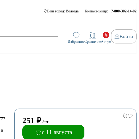
Ваш город:
Вологда
Контакт-центр:
+7-800-302-14-02
Войти
Избранное
Сравнение
Акции
251
₽
777
/шт
.01
с 11 августа