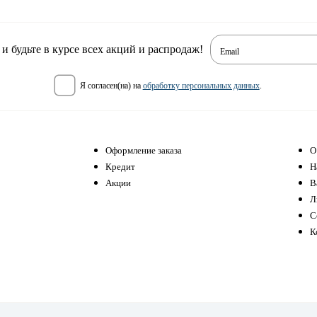
 будьте в курсе всех акций и распродаж!
Email
я согласен(на) на
обработку персональных данных
.
Оформление заказа
О
Кредит
Н
Акции
В
Л
С
К