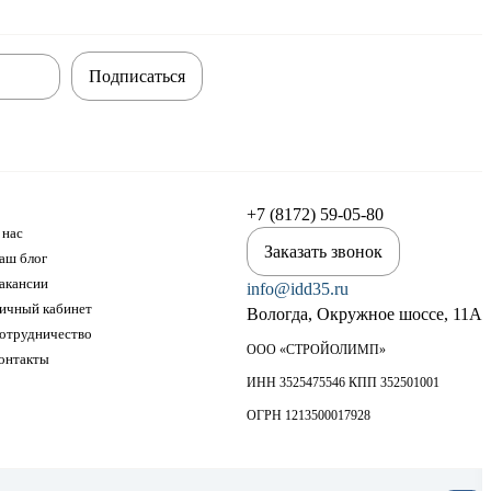
Подписаться
+7 (8172) 59-05-80
 нас
Заказать звонок
аш блог
акансии
info@idd35.ru
ичный кабинет
Вологда, Окружное шоссе, 11А
отрудничество
ООО «СТРОЙОЛИМП»
онтакты
ИНН 3525475546 КПП 352501001
ОГРН 1213500017928