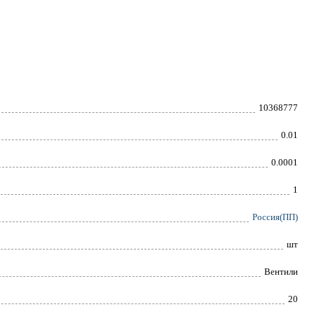
10368777
0.01
0.0001
1
Россия(ПП)
шт
Вентили
20