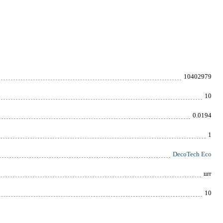
10402979
10
0.0194
1
DecoTech Eco
шт
10