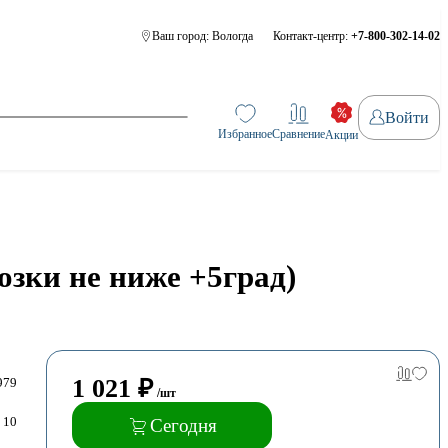
Ваш город:
Вологда
Контакт-центр:
+7-800-302-14-02
Войти
Избранное
Сравнение
Акции
озки не ниже +5град)
1 021
₽
979
/шт
10
Сегодня