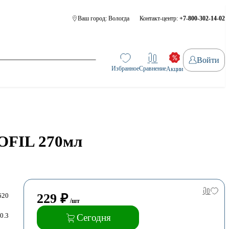
Ваш город:
Вологда
Контакт-центр:
+7-800-302-14-02
Войти
Избранное
Сравнение
Акции
OFIL 270мл
229
₽
620
/шт
0.3
Сегодня