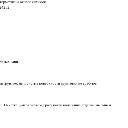
ерметик на основе силикона.
124252:
ловых ванн.
ь грунтом, непористые поверхности грунтовки не требуют.
C. Очистка: уайт-спиртом, сразу после нанесения.Отделка: мыльным