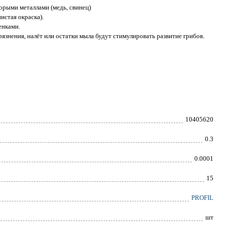
орыми металлами (медь, свинец)
нистая окраска).
енками.
язнения, налёт или остатки мыла будут стимулировать развитие грибов.
10405620
0.3
0.0001
15
PROFIL
шт