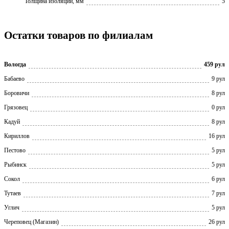
Толщина изоляции, мм
5
Остатки товаров по филиалам
Вологда
459 рул
Бабаево
9 рул
Боровичи
8 рул
Грязовец
0 рул
Кадуй
8 рул
Кириллов
16 рул
Пестово
5 рул
Рыбинск
5 рул
Сокол
6 рул
Тутаев
7 рул
Углич
5 рул
Череповец (Магазин)
26 рул