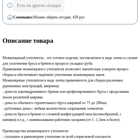
Есть на других складах
Самовывоз:
Можно забрать сегодня
, 459 рул
Описание товара
Межвенцовый утеплитель - это готовое изделие, поставляемое в виде ленты и служит
для уплотнения бруса и брёвен в процессе укладки сруба.
Применение межвенцового утеплителя позволяет значительно ускорить процесс
сборки и обеспечивает надёжное уплотнение межвенцовых швов.
Межвенцовые утеплители в виде ленты применяются для сборки различных
деревянных конструкций, например:
- дома из оцилиндрованного бревна или профилированного бруса с продольным
пазом различной ширины
- дома из обычного строительного бруса шириной от 75 до 200мм.
- рубленные дома с любым количеством сопряжения элементов.
- дома из бруса и бревна со сложной конфигурацией паза (волнообразной, с
шипами) и.т.д., с минимальными рабочими зазорами (от 1 -1,5мм и более).
Преимущества межвенцового утеплителя:
- сплошное и равномерное утепление по всей сопрягаемой плоскости