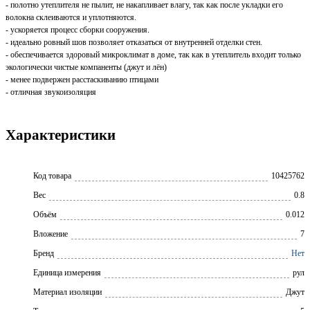
- полотно утеплителя не пылит, не накапливает влагу, так как после укладки его
волокна склеиваются и уплотняются.
- ускоряется процесс сборки сооружения.
- идеально ровный шов позволяет отказаться от внутренней отделки стен.
- обеспечивается здоровый микроклимат в доме, так как в утеплитель входит только
экологически чистые компаненты (джут и лён)
- менее подвержен расстаскиванию птицами
- отличная звукоизоляция
Характеристики
Код товара
10425762
Вес
0.8
Объём
0.012
Вложение
7
Бренд
Нет
Единица измерения
рул
Материал изоляции
Джут