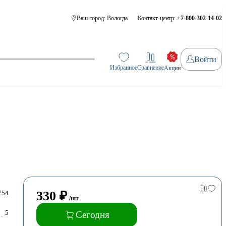
Ваш город:
Вологда
Контакт-центр:
+7-800-302-14-02
Войти
Избранное
Сравнение
Акции
330
₽
754
/шт
5
Сегодня