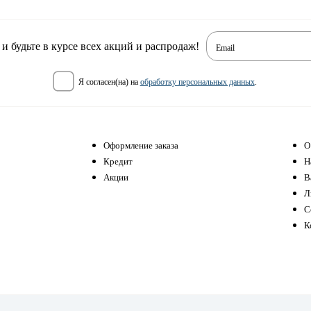
 будьте в курсе всех акций и распродаж!
Email
я согласен(на) на
обработку персональных данных
.
Оформление заказа
О
Кредит
Н
Акции
В
Л
С
К