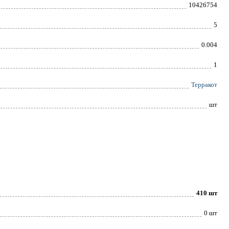
10426754
5
0.004
1
Терракот
шт
410 шт
0 шт