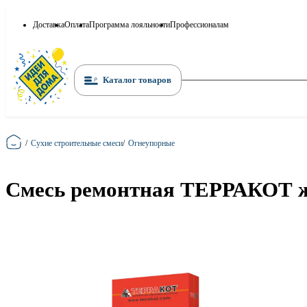
Доставка
Оплата
Программа лояльности
Профессионалам
Каталог товаров
Главная
/
Сухие строительные смеси
/
Огнеупорные
Смесь ремонтная ТЕРРАКОТ жа