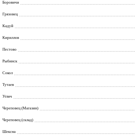
Боровичи
Грязовец
Кадуй
Кириллов
Пестово
Рыбинск
Сокол
Тутаев
Углич
Череповец (Магазин)
Череповец (склад)
Шексна