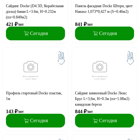
Сайдинг Docke (D4.5D, Корабельная
Панель фасадная Docke Штерн, цвет
доска) банан L=3.6м, H=0.232м
Навахо 1,073*0,427 м (S=0.46м2)
(пл=0.849м2)
421
₽
841
₽
/шт
/шт
Сегодня
Сегодня
Профиль стартовый Docke пластик,
Сайдинг виниловый Docke Люкс
1м
Брус L=3,6м, H=0.3м (пл=1.08м2)
канадская береза
143
₽
844
₽
/шт
/шт
Сегодня
Сегодня