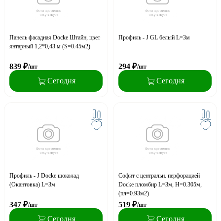
Панель фасадная Docke Штайн, цвет
Профиль - J GL белый L=3м
янтарный 1,2*0,43 м (S=0.45м2)
839
₽
294
₽
/шт
/шт
Сегодня
Сегодня
Профиль - J Docke шоколад
Софит с центральн. перфорацией
(Окантовка) L=3м
Docke пломбир L=3м, H=0.305м,
(пл=0.93м2)
347
₽
519
₽
/шт
/шт
Сегодня
Сегодня