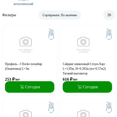
металлический
Фильтры
20
Сортировать:
По наличию
Профиль - J Docke пломбир
Сайдинг виниловый Стоун-Хаус
(Окантовка) L=3м
L=1,95м, H=0.292м (пл=0.57м2)
Таганай высокогор
253
₽
616
₽
/шт
/шт
Сегодня
Сегодня