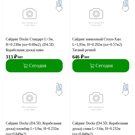
Сайдинг Docke Стандарт L=3м,
Сайдинг виниловый Стоун-Хаус
H=0.230м (пл=0.69м2), (D4.5D,
L=1,95м, H=0.292м (пл=0.57м2)
Корабельная доска) киви
Таганай речной
313
₽
646
₽
/шт
/шт
Сегодня
Сегодня
Сайдинг Docke (D4.5D, Корабельная
Сайдинг Docke (D4.5D, Корабельная
доска) пломбир L=3.6м, H=0.232м
доска) слива L=3.6м, H=0.232м
(пл=0.849м2)
(пл=0.849м2)