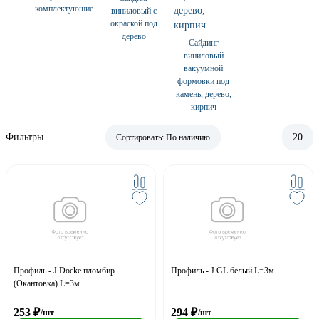
комплектующие
виниловый с
окраской под
дерево
Сайдинг
виниловый
вакуумной
формовки под
камень, дерево,
кирпич
Фильтры
20
Сортировать:
По наличию
Профиль - J Docke пломбир
Профиль - J GL белый L=3м
(Окантовка) L=3м
253
₽
294
₽
/шт
/шт