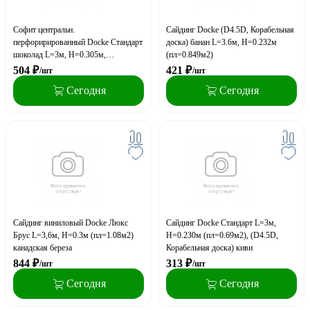
Софит центральн.
Сайдинг Docke (D4.5D, Корабельная
перфорирированный Docke Стандарт
доска) банан L=3.6м, H=0.232м
шоколад L=3м, H=0.305м,
(пл=0.849м2)
(пл=0.93м2)
504
₽
421
₽
/шт
/шт
Сегодня
Сегодня
Сайдинг виниловый Docke Люкс
Сайдинг Docke Стандарт L=3м,
Брус L=3,6м, H=0.3м (пл=1.08м2)
H=0.230м (пл=0.69м2), (D4.5D,
канадская береза
Корабельная доска) киви
844
₽
313
₽
/шт
/шт
Сегодня
Сегодня