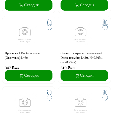
Сегодня
Сегодня
Профиль - J Docke шоколад
Софит с центральн. перфорацией
(Окантовка) L=3м
Docke пломбир L=3м, H=0.305м,
(пл=0.93м2)
347
₽
519
₽
/шт
/шт
Сегодня
Сегодня