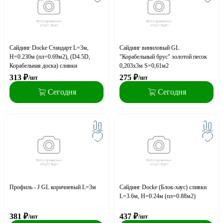
Сайдинг Docke Стандарт L=3м,
Сайдинг виниловый GL
H=0.230м (пл=0.69м2), (D4.5D,
"Корабельный брус" золотой песок
Корабельная доска) сливки
0,203х3м S=0,61м2
313
₽
275
₽
/шт
/шт
Сегодня
Сегодня
Профиль - J GL коричневый L=3м
Сайдинг Docke (Блок-хаус) сливки
L=3.6м, H=0.24м (пл=0.88м2)
381
₽
437
₽
/шт
/шт