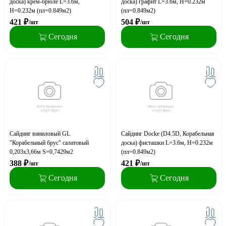
доска) крем-брюле L=3.6м,
доска) графит L=3.6м, H=0.232м
H=0.232м (пл=0.849м2)
(пл=0.849м2)
421
₽
504
₽
/шт
/шт
Сегодня
Сегодня
Сайдинг виниловый GL
Сайдинг Docke (D4.5D, Корабельная
"Корабельный брус" салатовый
доска) фисташки L=3.6м, H=0.232м
0,203х3,66м S=0,7429м2
(пл=0.849м2)
388
₽
421
₽
/шт
/шт
Сегодня
Сегодня