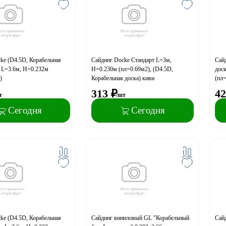
ke (D4.5D, Корабельная
Сайдинг Docke Стандарт L=3м,
Сайд
н L=3.6м, H=0.232м
H=0.230м (пл=0.69м2), (D4.5D,
дос
)
Корабельная доска) киви
(пл
313
₽
42
т
/шт
Сегодня
Сегодня
ke (D4.5D, Корабельная
Сайдинг виниловый GL "Корабельный
Сайд