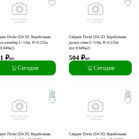
инг Docke (D4.5D, Корабельная
Сайдинг Docke (D4.5D, Корабельная
ка) пломбир L=3.6м, H=0.232м
доска) слива L=3.6м, H=0.232м
=0.849м2)
(пл=0.849м2)
1
₽
504
₽
/шт
/шт
Сегодня
Сегодня
инг Docke (D4.5D, Корабельная
Сайдинг Docke (D4.5D, Корабельная