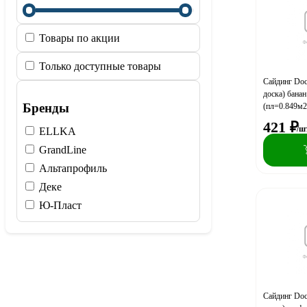
Товары по акции
Только доступные товары
Сайдинг Doc
доска) бана
Бренды
(пл=0.849м2
421
₽
/ш
ELLKA
GrandLine
Альтапрофиль
Деке
Ю-Пласт
Сайдинг Doc