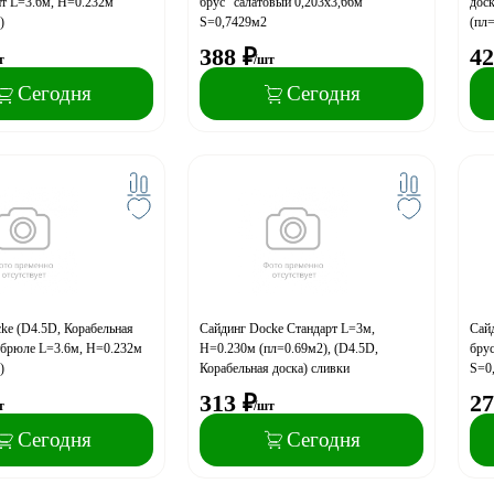
ит L=3.6м, H=0.232м
брус" салатовый 0,203х3,66м
дос
)
S=0,7429м2
(пл
388
₽
42
т
/шт
Сегодня
Сегодня
ke (D4.5D, Корабельная
Сайдинг Docke Стандарт L=3м,
Сай
-брюле L=3.6м, H=0.232м
H=0.230м (пл=0.69м2), (D4.5D,
брус
)
Корабельная доска) сливки
S=0
313
₽
27
т
/шт
Сегодня
Сегодня