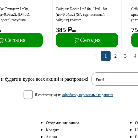
ke Стандарт L=3м,
Сайдинг Docke L=3.0м, H=0.18м
Сай
л=0.69м2), (D4.5D,
(пл=0.54м2) (S7, вертикальный
кре
 доска) голубика
сайдинг) графит
(пл
385
₽
75
т
/шт
Сегодня
Сегодня
<
1
2
3
4
 будьте в курсе всех акций и распродаж!
Email
я согласен(на) на
обработку персональных данных
.
Оформление заказа
О
Кредит
Н
Акции
В