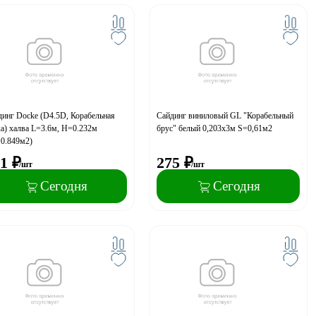
инг Docke (D4.5D, Корабельная
Сайдинг виниловый GL "Корабельный
а) халва L=3.6м, H=0.232м
брус" белый 0,203х3м S=0,61м2
=0.849м2)
1
₽
275
₽
/шт
/шт
Сегодня
Сегодня