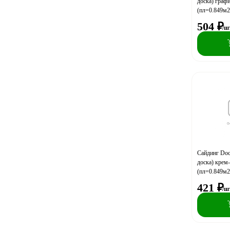
доска) граф
(пл=0.849м2
504
₽
/ш
Сайдинг Doc
доска) крем
(пл=0.849м2
421
₽
/ш