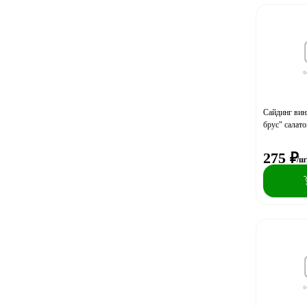
Сайдинг ви
брус" салат
275
₽
/ш