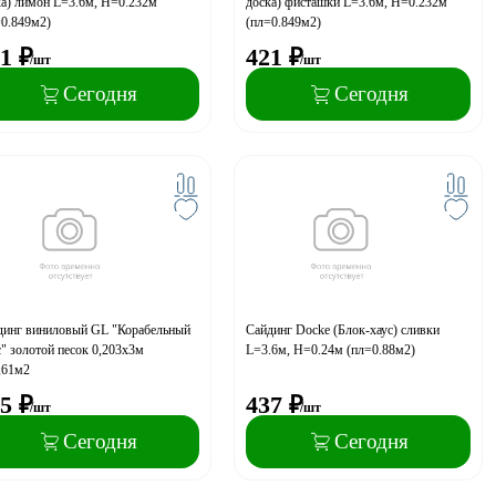
ка) лимон L=3.6м, H=0.232м
доска) фисташки L=3.6м, H=0.232м
=0.849м2)
(пл=0.849м2)
1
₽
421
₽
/шт
/шт
Сегодня
Сегодня
динг виниловый GL "Корабельный
Сайдинг Docke (Блок-хаус) сливки
" золотой песок 0,203х3м
L=3.6м, H=0.24м (пл=0.88м2)
,61м2
5
₽
437
₽
/шт
/шт
Сегодня
Сегодня