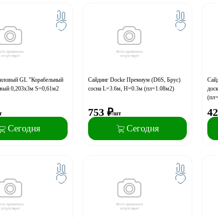
ниловый GL "Корабельный
Сайдинг Docke Премиум (D6S, Брус)
Сайд
овый 0,203х3м S=0,61м2
сосна L=3.6м, H=0.3м (пл=1.08м2)
доск
(пл
753
₽
42
т
/шт
Сегодня
Сегодня