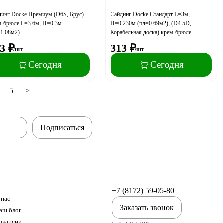
динг Docke Премиум (D6S, Брус)
Сайдинг Docke Стандарт L=3м,
м-брюле L=3.6м, H=0.3м
H=0.230м (пл=0.69м2), (D4.5D,
=1.08м2)
Корабельная доска) крем-брюле
3
₽
313
₽
/шт
/шт
Сегодня
Сегодня
5
>
Подписаться
+7 (8172) 59-05-80
 нас
Заказать звонок
аш блог
акансии