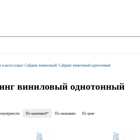
и и аксессуары
/
Сайдинг виниловый
/
Сайдинг виниловый однотонный
инг виниловый однотонный
опулярности
По наличию
По названию
По цене