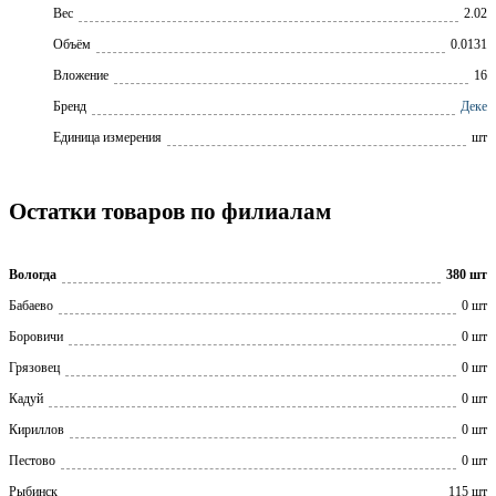
Вес
2.02
Объём
0.0131
Вложение
16
Бренд
Деке
Единица измерения
шт
Остатки товаров по филиалам
Вологда
380 шт
Бабаево
0 шт
Боровичи
0 шт
Грязовец
0 шт
Кадуй
0 шт
Кириллов
0 шт
Пестово
0 шт
Рыбинск
115 шт