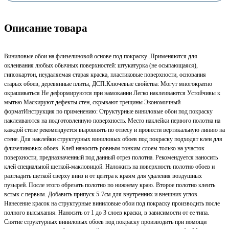
Описание товара
Виниловые обои на флизелиновой основе под покраску .Применяются для
оклеивания любых обычных поверхностей: штукатурка (не осыпающаяся),
гипсокартон, неудаляемая старая краска, пластиковые поверхности, основания
старых обоев, деревянные плиты, ДСП.Ключевые свойства: Могут многократно
окрашиваться Не деформируются при намокании Легко наклеиваются Устойчивы к
мытью Маскируют дефекты стен, скрывают трещины Экономичный
форматИнструкция по применению: Структурные виниловые обои под покраску
наклеиваются на подготовленную поверхность. Место наклейки первого полотна на
каждой стене рекомендуется выровнять по отвесу и провести вертикальную линию на
стене. Для наклейки структурных виниловых обоев под покраску подходят клеи для
флизелиновых обоев. Клей наносить ровным тонким слоем только на участок
поверхности, предназначенный под данный отрез полотна. Рекомендуется наносить
клей специальной щеткой-макловицой. Наложить на поверхность полотно обоев и
разгладить щеткой сверху вниз и от центра к краям для удаления воздушных
пузырей. После этого обрезать полотно по нижнему краю. Второе полотно клеить
встык с первым. Добавить припуск 5-7см для внутренних и внешних углов.
Нанесение красок на структурные виниловые обои под покраску производить после
полного высыхания. Наносить от 1 до 3 слоев краски, в зависимости от ее типа.
Снятие структурных виниловых обоев под покраску производить при помощи