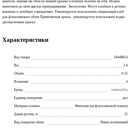
шпателя, зацепив им обои по нижней кромке и потянув полотно на себя. Можно
выполнять до пяти циклов перекрашивания. Экологичны. Могут клеиться в детских
комнатах и лечебных учреждениях. Рекомендуется использовать специальный клей
для флизелиновых обоев.Применяемая краска : рекомендуется использовать водно-
дисперсионные краски
Характеристики
Код товара
10448814
Вес
3.4
Объём
0.15
Вложение
4
Бренд
vernissAGe
Единица измерения
рул
Материал основы
Флизелин (на флизелиновой основе)
Длина рулона, м
25
Вид покрытия обоев
Винил вспененный