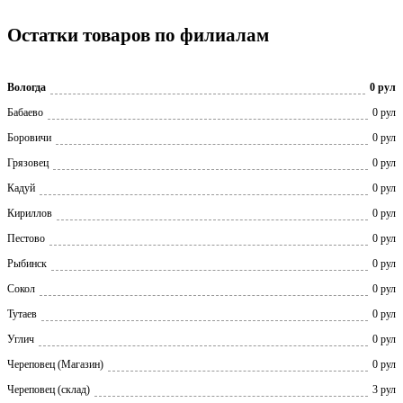
Остатки товаров по филиалам
Вологда
0 рул
Бабаево
0 рул
Боровичи
0 рул
Грязовец
0 рул
Кадуй
0 рул
Кириллов
0 рул
Пестово
0 рул
Рыбинск
0 рул
Сокол
0 рул
Тутаев
0 рул
Углич
0 рул
Череповец (Магазин)
0 рул
Череповец (склад)
3 рул