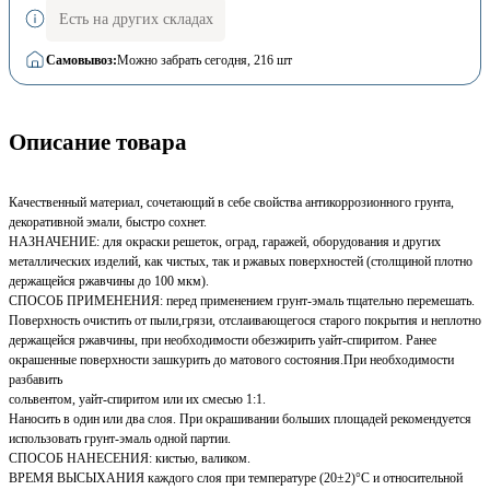
Есть на других складах
Самовывоз:
Можно забрать сегодня
, 216 шт
Описание товара
Качественный материал, сочетающий в себе свойства антикоррозионного грунта,
декоративной эмали, быстро сохнет.
НАЗНАЧЕНИЕ: для окраски решеток, оград, гаражей, оборудования и других
металлических изделий, как чистых, так и ржавых поверхностей (столщиной плотно
держащейся ржавчины до 100 мкм).
СПОСОБ ПРИМЕНЕНИЯ: перед применением грунт-эмаль тщательно перемешать.
Поверхность очистить от пыли,грязи, отслаивающегося старого покрытия и неплотно
держащейся ржавчины, при необходимости обезжирить уайт-спиритом. Ранее
окрашенные поверхности зашкурить до матового состояния.При необходимости
разбавить
сольвентом, уайт-спиритом или их смесью 1:1.
Наносить в один или два слоя. При окрашивании больших площадей рекомендуется
использовать грунт-эмаль одной партии.
СПОСОБ НАНЕСЕНИЯ: кистью, валиком.
ВРЕМЯ ВЫСЫХАНИЯ каждого слоя при температуре (20±2)°С и относительной