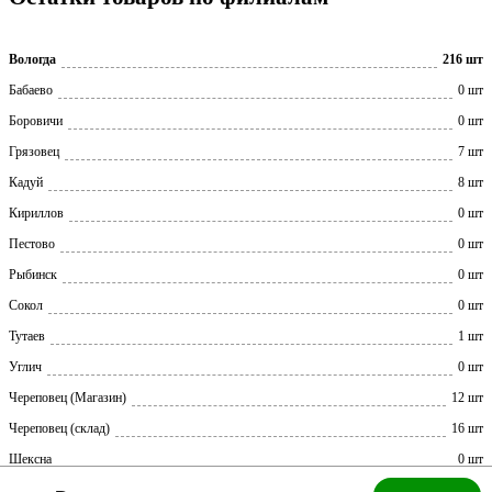
Вологда
216 шт
Бабаево
0 шт
Боровичи
0 шт
Грязовец
7 шт
Кадуй
8 шт
Кириллов
0 шт
Пестово
0 шт
Рыбинск
0 шт
Сокол
0 шт
Тутаев
1 шт
Углич
0 шт
Череповец (Магазин)
12 шт
Череповец (склад)
16 шт
Шексна
0 шт