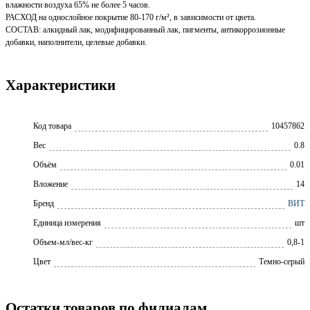
влажности воздуха 65% не более 5 часов.
РАСХОД на однослойное покрытие 80-170 г/м², в зависимости от цвета.
СОСТАВ: алкидный лак, модифицированный лак, пигменты, антикоррозионные
добавки, наполнители, целевые добавки.
Характеристики
Код товара
10457862
Вес
0.8
Объём
0.01
Вложение
14
Бренд
ВИТ
Единица измерения
шт
Объем-мл/вес-кг
0,8-1
Цвет
Темно-серый
Остатки товаров по филиалам