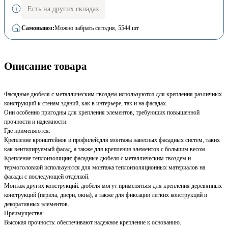
Есть на других складах
Самовывоз:
Можно забрать сегодня
, 5544 шт
Описание товара
Фасадные дюбеля с металлическим гвоздем используются для крепления различных
конструкций к стенам зданий, как в интерьере, так и на фасадах.
Они особенно пригодны для крепления элементов, требующих повышенной
прочности и надежности.
Где применяются:
Крепление кронштейнов и профилей:для монтажа навесных фасадных систем, таких
как вентилируемый фасад, а также для крепления элементов с большим весом.
Крепление теплоизоляции: фасадные дюбеля с металлическим гвоздем и
термоголовкой используются для монтажа теплоизоляционных материалов на
фасады с последующей отделкой.
Монтаж других конструкций: дюбеля могут применяться для крепления деревянных
конструкций (перила, двери, окна), а также для фиксации легких конструкций и
декоративных элементов.
Преимущества:
Высокая прочность: обеспечивают надежное крепление к основанию.