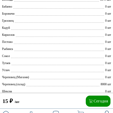
Бабаево
0 шт
Боровичи
0 шт
Грязовец
0 шт
Кадуй
0 шт
Кириллов
0 шт
Пестово
0 шт
Рыбинск
0 шт
Сокол
0 шт
Тутаев
0 шт
Углич
0 шт
Череповец (Магазин)
0 шт
Череповец (склад)
8000 шт
Шексна
0 шт
15
₽
Сегодня
/шт