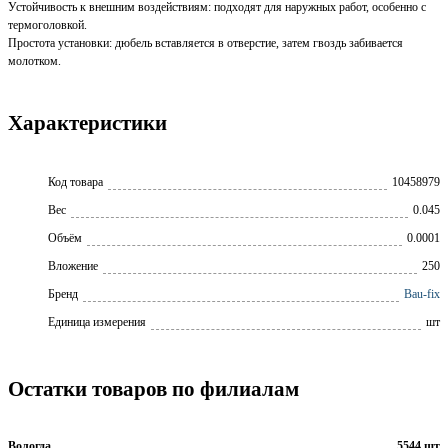
Устойчивость к внешним воздействиям: подходят для наружных работ, особенно с
термоголовкой.
Простота установки: дюбель вставляется в отверстие, затем гвоздь забивается
молотком.
Характеристики
Код товара
10458979
Вес
0.045
Объём
0.0001
Вложение
250
Бренд
Bau-fix
Единица измерения
шт
Остатки товаров по филиалам
Вологда
5544 шт