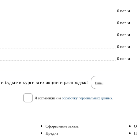
0 пог. м
0 пог. м
0 пог. м
0 пог. м
0 пог. м
 будьте в курсе всех акций и распродаж!
Email
я согласен(на) на
обработку персональных данных
.
Оформление заказа
О
Кредит
Н