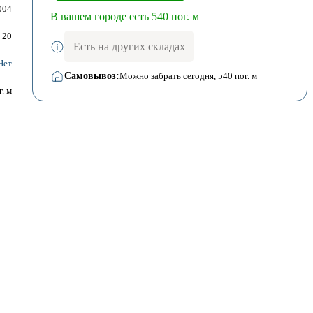
004
В вашем городе есть 540 пог. м
20
Есть на других складах
Нет
Самовывоз:
Можно забрать сегодня
, 540 пог. м
г. м