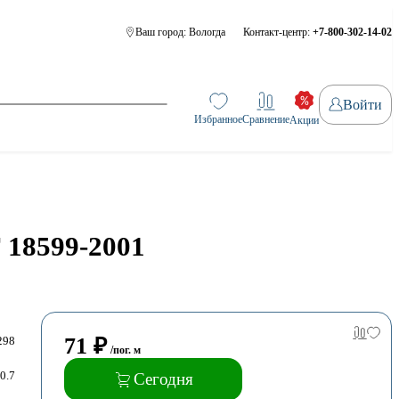
Ваш город:
Вологда
Контакт-центр:
+7-800-302-14-02
Войти
Избранное
Сравнение
Акции
 18599-2001
71
₽
298
/пог. м
0.7
Сегодня