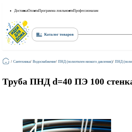
Доставка
Оплата
Программа лояльности
Профессионалам
Каталог товаров
Главная
/
Сантехника
/
Водоснабжение
/
ПНД (полиэтилен низкого давления)
/
ПНД (полиэ
Труба ПНД d=40 ПЭ 100 стенка