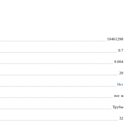
10461298
0.7
0.004
20
Нет
пог. м
Трубы
32