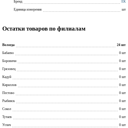
Бренд
ЕК
Единица измерения
шт
Остатки товаров по филиалам
Вологда
24 шт
Бабаево
0 шт
Боровичи
0 шт
Грязовец
0 шт
Кадуй
0 шт
Кириллов
0 шт
Пестово
0 шт
Рыбинск
0 шт
Сокол
0 шт
Тутаев
0 шт
Углич
0 шт