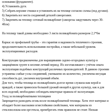
основании (фундаменте).
4) Установить дуги.
5) Собрать верхние стяжки и установить их на теплице согласно схемы (под дугами).
6) Закрепить все места соединений деталей саморезами.
7) Закрепить на теплицу сотовый поликарбонат (саморезы закручивать через 30-
40см)
На теплицу такой длины необходимо 3 листа поликарбоната размером 2,1*6м
Каркас из профильной трубы – это гарантия и надежность тепличного строения,
продолжительность использования постройки, а также небольшой уровень
эксплуатационных расходов.
Конструкции предназначены для выращивания садово-огородных культур в
защищённом грунте в весенне-летний период. Их изготавливают с учётом опыта
эксплуатации подобных конструкций различных производителей. В данном строении
устранены слабые узлы соединений, уменьшено их количество, увеличена несущая
способность дуг, увеличен внутренний объём.
Для того, чтобы теплица из поликарбоната долгое время служила вам верой и
правдой, а также приносила большой урожай овощей и других культур, как и для
всех изделий, необходимо соблюдать некоторые правила её эксплуатации.
Уход за поликарбонатными теплицами
Запрещается разводить огонь возле поликарбонатной теплицы. Хотя этот материал и
обладает более высокими огнестойкими свойствами, чем материалы из
стекловолокна или оргстекла, пренебрегать этим правилом не стоит. Низкая