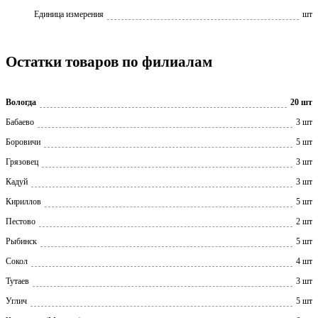
Единица измерения
шт
Остатки товаров по филиалам
Вологда
20 шт
Бабаево
3 шт
Боровичи
5 шт
Грязовец
3 шт
Кадуй
3 шт
Кириллов
5 шт
Пестово
2 шт
Рыбинск
5 шт
Сокол
4 шт
Тутаев
3 шт
Углич
5 шт