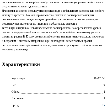
воспламеняемость поликарбоната обуславливается его огнеупорными свойствами и
отсутствием эмиссии ядовитых газов.
Для помывки листов используется простая вода с добавлением раствора или любого
моющего средства. Так как наружный слой панели из поликарбоната покрыт
специальным слоем, защищающим урожай от ультрафиолетового излучения, не
рекомендуется использовать чистящие и абразивные вещества.
В теплицах и парниках, изготовленных из поликарбоната, на определенном уровне
создается определенный микроклимат, способствующий благоприятному росту и
развитию растений. К тому же поликарбонатные теплицы имеют высокую прочность
к ветровым и снеговым нагрузкам. При соблюдении элементарных правил
эксплуатации поликарбонатной теплицы, она сможет прослужить ещё много-много
лет своему владельцу.
Характеристики
Код товара
10517050
Вес
74
Объём
1
Вложение
1
Бренд
Нет