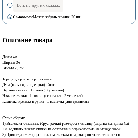
Есть на других складах
Самовывоз:
Можно забрать сегодня
, 20 шт
Описание товара
Длина 4м
Ширина 3м
Высота 2,05м
Торец с дверью и форточкой - 2шт
Дуга (цельная, в виде арки) - 5шт
Верхние стяжки - 1 компл.( 3 усиления)
Нижние стяжки - 1 компл. (основания =2 усиления)
Комплект крепежа и ручки - 1 комплект универсальный
Схема сборки:
1) Выложить основание (брус, рамки) размером с теплицу (ширина 3м, длина 4м)
2) Соединить нижние стяжки на основании и зафиксировать их между собой.
3) Присоединить торцы к нижним стяжкам и зафиксировать все элементы на