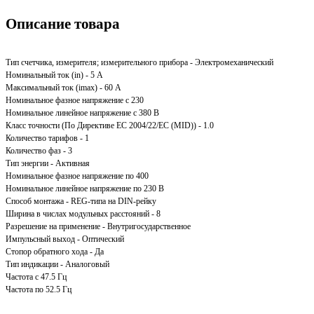
Описание товара
Тип счетчика, измерителя; измерительного прибора - Электромеханический
Номинальный ток (in) - 5 А
Максимальный ток (imax) - 60 А
Номинальное фазное напряжение с 230
Номинальное линейное напряжение с 380 В
Класс точности (По Директиве ЕС 2004/22/EC (MID)) - 1.0
Количество тарифов - 1
Количество фаз - 3
Тип энергии - Активная
Номинальное фазное напряжение по 400
Номинальное линейное напряжение по 230 В
Способ монтажа - REG-типа на DIN-рейку
Ширина в числах модульных расстояний - 8
Разрешение на применение - Внутригосударственное
Импульсный выход - Оптический
Стопор обратного хода - Да
Тип индикации - Аналоговый
Частота с 47.5 Гц
Частота по 52.5 Гц