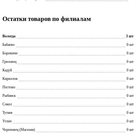
Остатки товаров по филиалам
Вологда
3 шт
Бабаево
0 шт
Боровичи
0 шт
Грязовец
0 шт
Кадуй
0 шт
Кириллов
0 шт
Пестово
0 шт
Рыбинск
0 шт
Сокол
0 шт
Тутаев
0 шт
Углич
0 шт
Череповец (Магазин)
0 шт