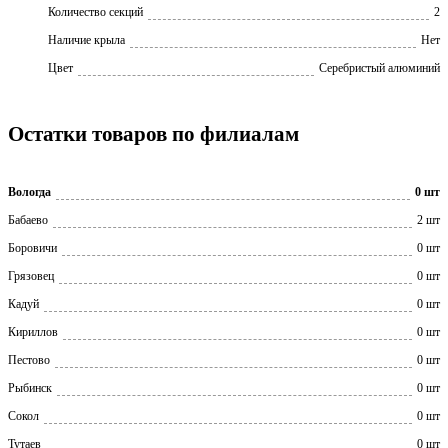
Количество секций
2
Наличие крыла
Нет
Цвет
Серебристый алюминий
Остатки товаров по филиалам
Вологда
0 шт
Бабаево
2 шт
Боровичи
0 шт
Грязовец
0 шт
Кадуй
0 шт
Кириллов
0 шт
Пестово
0 шт
Рыбинск
0 шт
Сокол
0 шт
Тутаев
0 шт