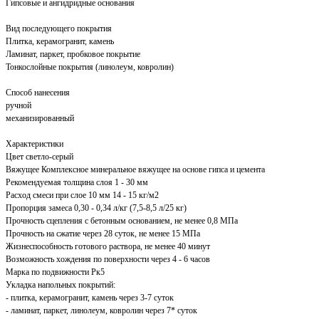
Гипсовые и ангидридные основания
Вид последующего покрытия
Плитка, керамогранит, камень
Ламинат, паркет, пробковое покрытие
Тонкослойные покрытия (линолеум, ковролин)
Способ нанесения
ручной
механизированный
Характеристики
Цвет светло-серый
Вяжущее Комплексное минеральное вяжущее на основе гипса и цемента
Рекомендуемая толщина слоя 1 - 30 мм
Расход смеси при слое 10 мм 14 - 15 кг/м2
Пропорция замеса 0,30 - 0,34 л/кг (7,5-8,5 л/25 кг)
Прочность сцепления с бетонным основанием, не менее 0,8 МПа
Прочность на сжатие через 28 суток, не менее 15 МПа
Жизнеспособность готового раствора, не менее 40 минут
Возможность хождения по поверхности через 4 - 6 часов
Марка по подвижности Рк5
Укладка напольных покрытий:
- плитка, керамогранит, камень через 3-7 суток
- ламинат, паркет, линолеум, ковролин через 7* суток