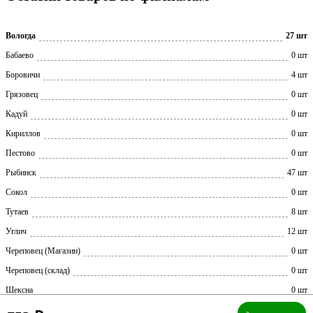
Вологда
27 шт
Бабаево
0 шт
Боровичи
4 шт
Грязовец
0 шт
Кадуй
0 шт
Кириллов
0 шт
Пестово
0 шт
Рыбинск
47 шт
Сокол
0 шт
Тутаев
8 шт
Углич
12 шт
Череповец (Магазин)
0 шт
Череповец (склад)
0 шт
Шексна
0 шт