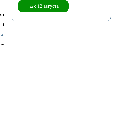
.08
с 12 августа
001
1
иля
шт