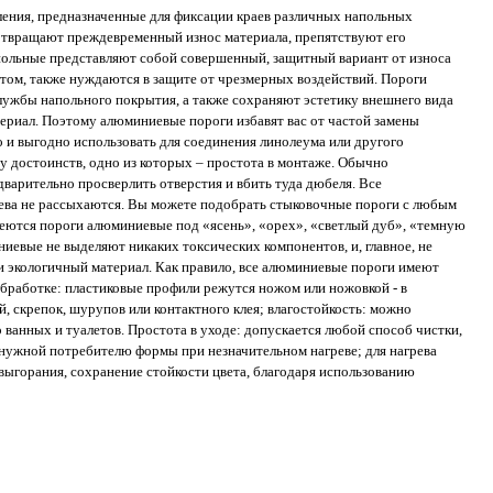
ения, предназначенные для фиксации краев различных напольных
дотвращают преждевременный износ материала, препятствуют его
польные представляют собой совершенный, защитный вариант от износа
том, также нуждаются в защите от чрезмерных воздействий. Пороги
лужбы напольного покрытия, а также сохраняют эстетику внешнего вида
ериал. Поэтому алюминиевые пороги избавят вас от частой замены
 и выгодно использовать для соединения линолеума или другого
 достоинств, одно из которых – простота в монтаже. Обычно
варительно просверлить отверстия и вбить туда дюбеля. Все
рева не рассыхаются. Вы можете подобрать стыковочные пороги с любым
ются пороги алюминиевые под «ясень», «орех», «светлый дуб», «темную
ниевые не выделяют никаких токсических компонентов, и, главное, не
и экологичный материал. Как правило, все алюминиевые пороги имеют
обработке: пластиковые профили режутся ножом или ножовкой - в
й, скрепок, шурупов или контактного клея; влагостойкость: можно
ванных и туалетов. Простота в уходе: допускается любой способ чистки,
 нужной потребителю формы при незначительном нагреве; для нагрева
ыгорания, сохранение стойкости цвета, благодаря использованию