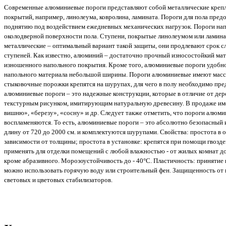
Современные алюминиевые пороги представляют собой металлические крепл
покрытий, например, линолеума, ковролина, ламината. Пороги для пола пре
поднятию под воздействием ежедневных механических нагрузок. Пороги на
околодверной поверхности пола. Ступени, покрытые линолеумом или ламина
металлические – оптимальный вариант такой защиты, они продлевают срок с
ступеней. Как известно, алюминий – достаточно прочный износостойкий мат
изношенного напольного покрытия. Кроме того, алюминиевые пороги удобно
напольного материала небольшой ширины. Пороги алюминиевые имеют массу
стыковочные порожки крепятся на шурупах, для чего в полу необходимо пред
алюминиевые пороги – это надежные конструкции, которые в отличие от де
текстурным рисунком, имитирующим натуральную древесину. В продаже име
вишню», «березу», «сосну» и др. Следует также отметить, что пороги алюми
воспламеняются. То есть, алюминиевые пороги – это абсолютно безопасный 
длину от 720 до 2000 см. и комплектуются шурупами. Свойства: простота в 
зависимости от толщины; простота в установке: крепятся при помощи гвозде
применять для отделки помещений с любой влажностью - от жилых комнат до 
кроме абразивного. Морозоустойчивость до - 40°С. Пластичность: принятие
можно использовать горячую воду или строительный фен. Защищенность от в
световых и цветовых стабилизаторов.