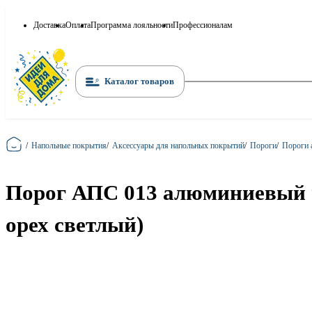
Доставка
Оплата
Программа лояльности
Профессионалам
Каталог товаров
Главная
/
Напольные покрытия
/
Аксессуары для напольных покрытий
/
Пороги
/
Пороги
Порог АПС 013 алюминиевый 9
орех светлый)