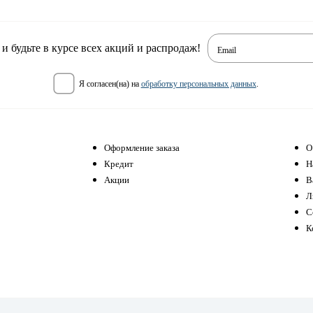
 будьте в курсе всех акций и распродаж!
Email
я согласен(на) на
обработку персональных данных
.
Оформление заказа
О
Кредит
Н
Акции
В
Л
С
К