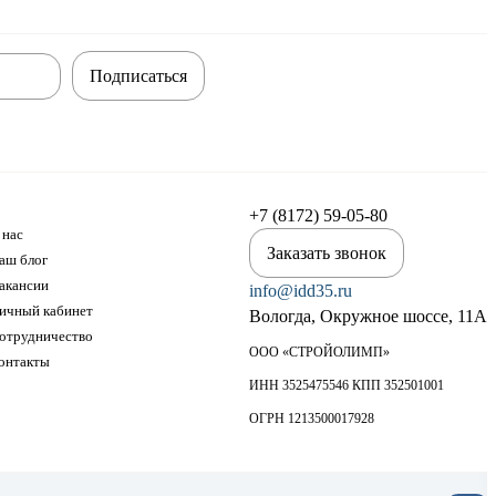
Подписаться
+7 (8172) 59-05-80
 нас
Заказать звонок
аш блог
акансии
info@idd35.ru
ичный кабинет
Вологда, Окружное шоссе, 11А
отрудничество
ООО «СТРОЙОЛИМП»
онтакты
ИНН 3525475546 КПП 352501001
ОГРН 1213500017928