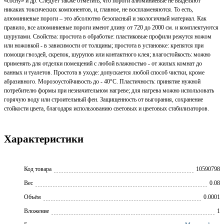
«сосну» и др. Следует также отметить, что пороги алюминиевые не выделяют
никаких токсических компонентов, и, главное, не воспламеняются. То есть,
алюминиевые пороги – это абсолютно безопасный и экологичный материал. Как
правило, все алюминиевые пороги имеют длину от 720 до 2000 см. и комплектуются
шурупами. Свойства: простота в обработке: пластиковые профили режутся ножом
или ножовкой - в зависимости от толщины; простота в установке: крепятся при
помощи гвоздей, скрепок, шурупов или контактного клея; влагостойкость: можно
применять для отделки помещений с любой влажностью - от жилых комнат до
ванных и туалетов. Простота в уходе: допускается любой способ чистки, кроме
абразивного. Морозоустойчивость до - 40°С. Пластичность: принятие нужной
потребителю формы при незначительном нагреве; для нагрева можно использовать
горячую воду или строительный фен. Защищенность от выгорания, сохранение
стойкости цвета, благодаря использованию световых и цветовых стабилизаторов.
Характеристики
Код товара
10590798
Вес
0.08
Объём
0.0001
Вложение
1