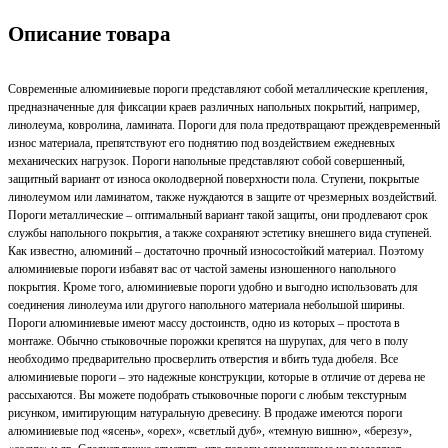
Описание товара
Современные алюминиевые пороги представляют собой металлические крепления,
предназначенные для фиксации краев различных напольных покрытий, например,
линолеума, ковролина, ламината. Пороги для пола предотвращают преждевременный
износ материала, препятствуют его поднятию под воздействием ежедневных
механических нагрузок. Пороги напольные представляют собой совершенный,
защитный вариант от износа околодверной поверхности пола. Ступени, покрытые
линолеумом или ламинатом, также нуждаются в защите от чрезмерных воздействий.
Пороги металлические – оптимальный вариант такой защиты, они продлевают срок
службы напольного покрытия, а также сохраняют эстетику внешнего вида ступеней.
Как известно, алюминий – достаточно прочный износостойкий материал. Поэтому
алюминиевые пороги избавят вас от частой замены изношенного напольного
покрытия. Кроме того, алюминиевые пороги удобно и выгодно использовать для
соединения линолеума или другого напольного материала небольшой ширины.
Пороги алюминиевые имеют массу достоинств, одно из которых – простота в
монтаже. Обычно стыковочные порожки крепятся на шурупах, для чего в полу
необходимо предварительно просверлить отверстия и вбить туда дюбеля. Все
алюминиевые пороги – это надежные конструкции, которые в отличие от дерева не
рассыхаются. Вы можете подобрать стыковочные пороги с любым текстурным
рисунком, имитирующим натуральную древесину. В продаже имеются пороги
алюминиевые под «ясень», «орех», «светлый дуб», «темную вишню», «березу»,