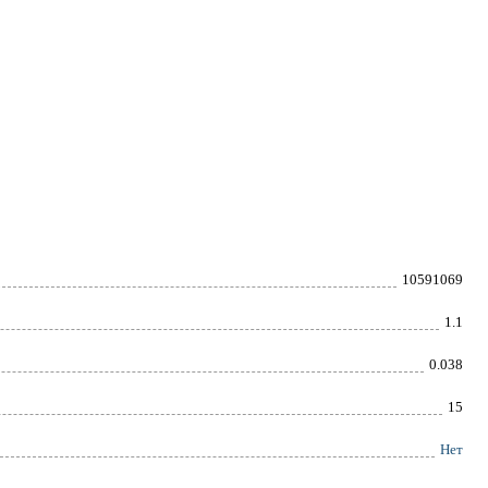
10591069
1.1
0.038
15
Нет