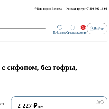
Ваш город:
Вологда
Контакт-центр:
+7-800-302-14-02
Войти
Избранное
Сравнение
Акции
 с сифоном, без гофры,
2 227
₽
069
/шт