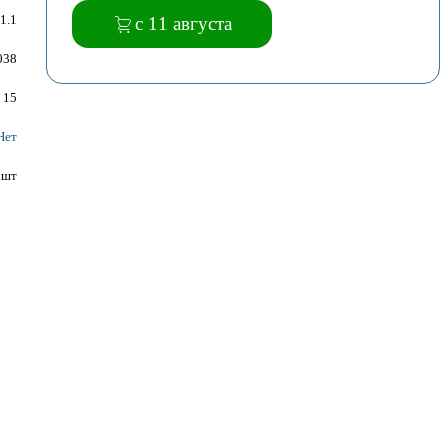
1.1
с 11 августа
038
15
Нет
шт