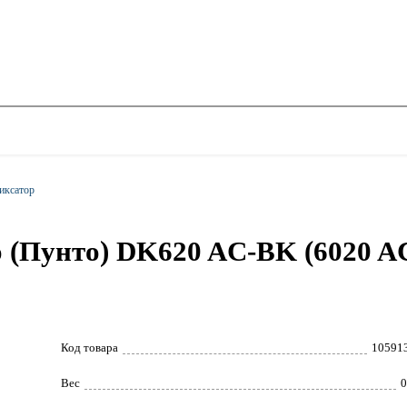
иксатор
 (Пунто) DK620 AC-BK (6020 A
Код товара
10591
Вес
0