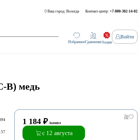
Ваш город:
Вологда
Контакт-центр:
+7-800-302-14-02
Войти
Избранное
Сравнение
Акции
C-B) медь
1 184
₽
394
/компл
.57
с 12 августа