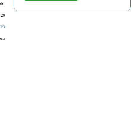
001
20
TO
мпл