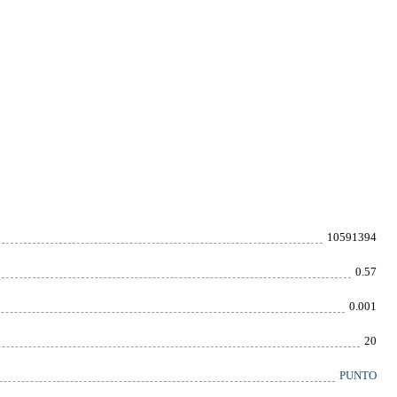
10591394
0.57
0.001
20
PUNTO