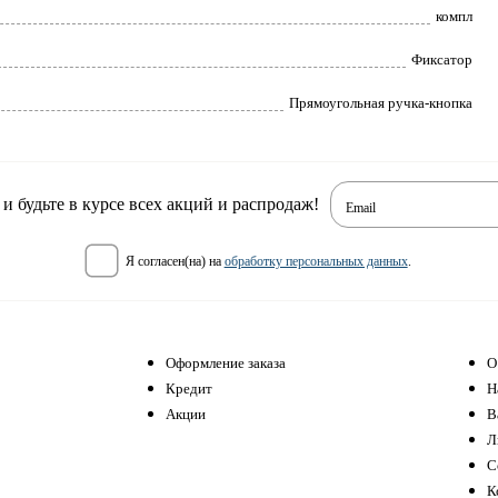
компл
Фиксатор
Прямоугольная ручка-кнопка
 будьте в курсе всех акций и распродаж!
Email
я согласен(на) на
обработку персональных данных
.
Оформление заказа
О
Кредит
Н
Акции
В
Л
С
К