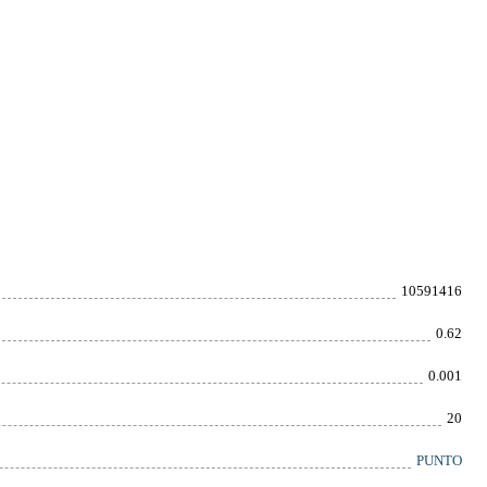
10591416
0.62
0.001
20
PUNTO