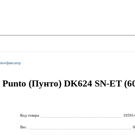
люч/фиксатор
Punto (Пунто) DK624 SN-ET (6
Код товара
10591
Вес
0