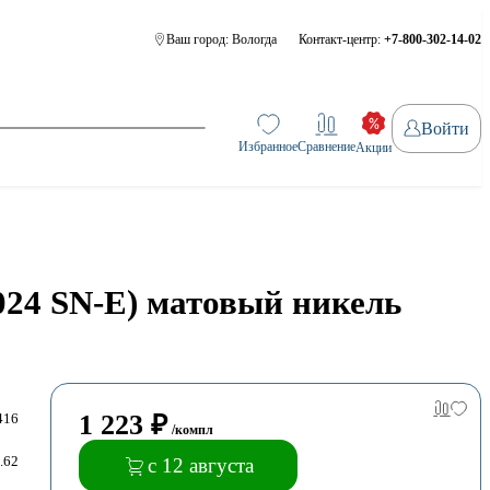
Ваш город:
Вологда
Контакт-центр:
+7-800-302-14-02
Войти
Избранное
Сравнение
Акции
024 SN-E) матовый никель
1 223
₽
416
/компл
.62
с 12 августа