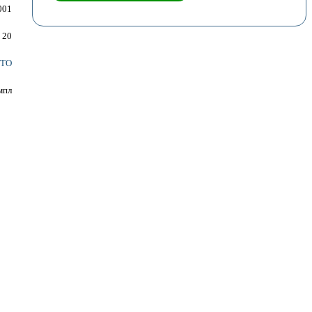
001
20
TO
мпл