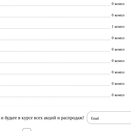
0 компл
0 компл
1 компл
0 компл
0 компл
0 компл
0 компл
0 компл
0 компл
 будьте в курсе всех акций и распродаж!
Email