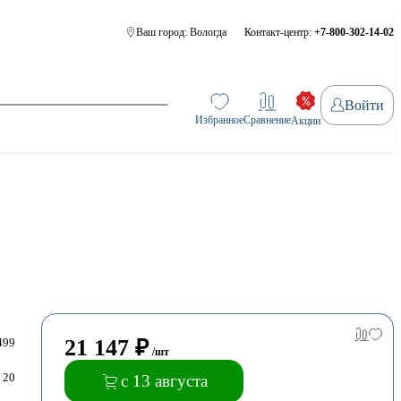
Ваш город:
Вологда
Контакт-центр:
+7-800-302-14-02
Войти
Избранное
Сравнение
Акции
21 147
₽
499
/шт
20
с 13 августа