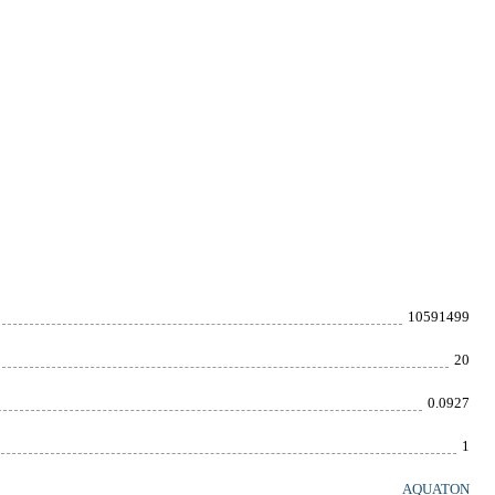
10591499
20
0.0927
1
AQUATON