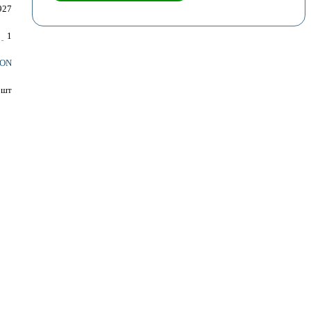
927
1
ON
шт