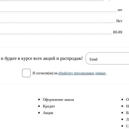
шт
Нет
80-89
 будьте в курсе всех акций и распродаж!
Email
я согласен(на) на
обработку персональных данных
.
Оформление заказа
О
Кредит
Н
Акции
В
Л
С