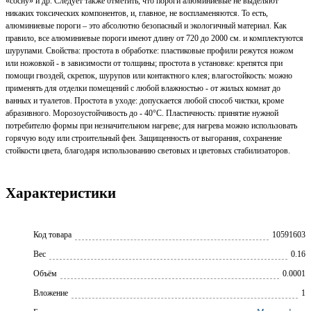
«сосну» и др. Следует также отметить, что пороги алюминиевые не выделяют
никаких токсических компонентов, и, главное, не воспламеняются. То есть,
алюминиевые пороги – это абсолютно безопасный и экологичный материал. Как
правило, все алюминиевые пороги имеют длину от 720 до 2000 см. и комплектуются
шурупами. Свойства: простота в обработке: пластиковые профили режутся ножом
или ножовкой - в зависимости от толщины; простота в установке: крепятся при
помощи гвоздей, скрепок, шурупов или контактного клея; влагостойкость: можно
применять для отделки помещений с любой влажностью - от жилых комнат до
ванных и туалетов. Простота в уходе: допускается любой способ чистки, кроме
абразивного. Морозоустойчивость до - 40°С. Пластичность: принятие нужной
потребителю формы при незначительном нагреве; для нагрева можно использовать
горячую воду или строительный фен. Защищенность от выгорания, сохранение
стойкости цвета, благодаря использованию световых и цветовых стабилизаторов.
Характеристики
Код товара
10591603
Вес
0.16
Объём
0.0001
Вложение
1