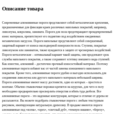
Описание товара
Современные алюминиевые пороги представляют собой металлические крепления,
предназначенные для фиксации краев различных напольных покрытий, например,
линолеума, ковролина, ламината. Пороги для пола предотвращают преждевременный
износ материала, препятствуют его поднятию под воздействием ежедневных
механических нагрузок. Пороги напольные представляют собой совершенный,
защитный вариант от износа околодверной поверхности пола. Ступени, покрытые
линолеумом или ламинатом, также нуждаются в защите от чрезмерных воздействий.
Пороги металлические – оптимальный вариант такой защиты, они продлевают срок
службы напольного покрытия, а также сохраняют эстетику внешнего вида ступеней.
Как известно, алюминий – достаточно прочный износостойкий материал. Поэтому
алюминиевые пороги избавят вас от частой замены изношенного напольного
покрытия. Кроме того, алюминиевые пороги удобно и выгодно использовать для
соединения линолеума или другого напольного материала небольшой ширины.
Пороги алюминиевые имеют массу достоинств, одно из которых – простота в
монтаже. Обычно стыковочные порожки крепятся на шурупах, для чего в полу
необходимо предварительно просверлить отверстия и вбить туда дюбеля. Все
алюминиевые пороги – это надежные конструкции, которые в отличие от дерева не
рассыхаются. Вы можете подобрать стыковочные пороги с любым текстурным
рисунком, имитирующим натуральную древесину. В продаже имеются пороги
алюминиевые под «ясень», «орех», «светлый дуб», «темную вишню», «березу»,