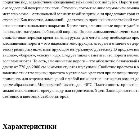
поднятию под воздействием ежедневных механических нагрузок. Пороги на
околодверной поверхности пола. Ступени, покрытые линолеумом или ламина
металлические – оптимальный вариант такой защиты, они продлевают срок с
ступеней. Как известно, алюминий – достаточно прочный износостойкий мат
изношенного напольного покрытия. Кроме того, алюминиевые пороги удобно
напольного материала небольшой ширины. Пороги алюминиевые имеют массу
стыковочные порожки крепятся на шурупах, для чего в полу необходимо пред
алюминиевые пороги – это надежные конструкции, которые в отличие от де
текстурным рисунком, имитирующим натуральную древесину. В продаже име
вишню», «березу», «сосну» и др. Следует также отметить, что пороги алюми
воспламеняются. То есть, алюминиевые пороги – это абсолютно безопасный 
длину от 720 до 2000 см. и комплектуются шурупами. Свойства: простота в 
зависимости от толщины; простота в установке: крепятся при помощи гвозде
применять для отделки помещений с любой влажностью - от жилых комнат до 
кроме абразивного. Морозоустойчивость до - 40°С. Пластичность: принятие
можно использовать горячую воду или строительный фен. Защищенность от в
световых и цветовых стабилизаторов.
Характеристики