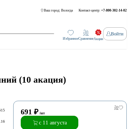
Ваш город:
Вологда
Контакт-центр:
+7-800-302-14-02
Войти
Избранное
Сравнение
Акции
ний (10 акация)
691
₽
615
/шт
.16
с 11 августа