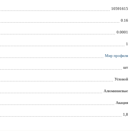
10591615
0.16
0.0001
1
Мир профиля
шт
Угловой
Алюминиевые
Акация
1,8