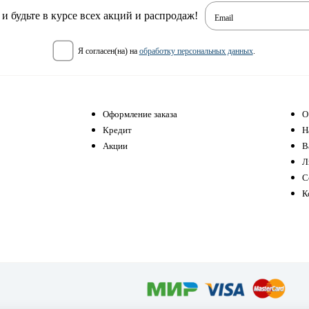
 будьте в курсе всех акций и распродаж!
Email
я согласен(на) на
обработку персональных данных
.
Оформление заказа
О
Кредит
Н
Акции
В
Л
С
К