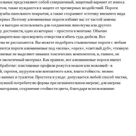
польные представляют собой совершенный, защитный вариант от износа
том, также нуждаются в защите от чрезмерных воздействий. Пороги
лужбы напольного покрытия, а также сохраняют эстетику внешнего вида
ериал. Поэтому алюминиевые пороги избавят вас от частой замены
 и выгодно использовать для соединения линолеума или другого
 достоинств, одно из которых – простота в монтаже. Обычно
варительно просверлить отверстия и вбить туда дюбеля. Все
рева не рассыхаются. Вы можете подобрать стыковочные пороги с любым
ются пороги алюминиевые под «ясень», «орех», «светлый дуб», «темную
ниевые не выделяют никаких токсических компонентов, и, главное, не
и экологичный материал. Как правило, все алюминиевые пороги имеют
обработке: пластиковые профили режутся ножом или ножовкой - в
й, скрепок, шурупов или контактного клея; влагостойкость: можно
ванных и туалетов. Простота в уходе: допускается любой способ чистки,
 нужной потребителю формы при незначительном нагреве; для нагрева
ыгорания, сохранение стойкости цвета, благодаря использованию