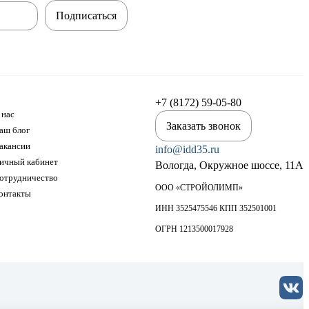
Подписаться
+7 (8172) 59-05-80
 нас
Заказать звонок
аш блог
акансии
info@idd35.ru
ичный кабинет
Вологда, Окружное шоссе, 11А
отрудничество
ООО «СТРОЙОЛИМП»
онтакты
ИНН 3525475546 КПП 352501001
ОГРН 1213500017928