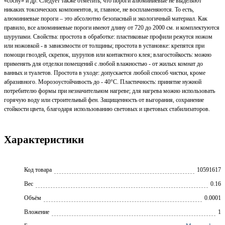
«сосну» и др. Следует также отметить, что пороги алюминиевые не выделяют
никаких токсических компонентов, и, главное, не воспламеняются. То есть,
алюминиевые пороги – это абсолютно безопасный и экологичный материал. Как
правило, все алюминиевые пороги имеют длину от 720 до 2000 см. и комплектуются
шурупами. Свойства: простота в обработке: пластиковые профили режутся ножом
или ножовкой - в зависимости от толщины; простота в установке: крепятся при
помощи гвоздей, скрепок, шурупов или контактного клея; влагостойкость: можно
применять для отделки помещений с любой влажностью - от жилых комнат до
ванных и туалетов. Простота в уходе: допускается любой способ чистки, кроме
абразивного. Морозоустойчивость до - 40°С. Пластичность: принятие нужной
потребителю формы при незначительном нагреве; для нагрева можно использовать
горячую воду или строительный фен. Защищенность от выгорания, сохранение
стойкости цвета, благодаря использованию световых и цветовых стабилизаторов.
Характеристики
Код товара
10591617
Вес
0.16
Объём
0.0001
Вложение
1