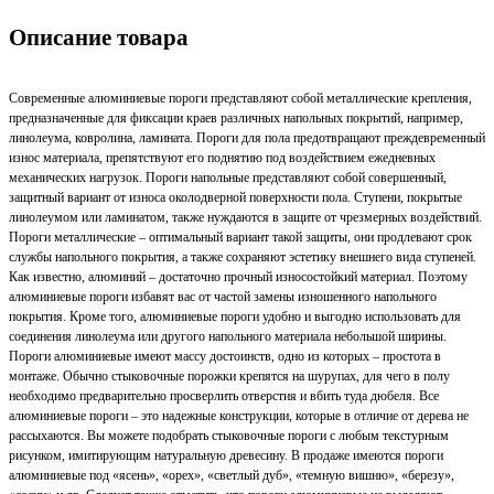
Описание товара
Современные алюминиевые пороги представляют собой металлические крепления,
предназначенные для фиксации краев различных напольных покрытий, например,
линолеума, ковролина, ламината. Пороги для пола предотвращают преждевременный
износ материала, препятствуют его поднятию под воздействием ежедневных
механических нагрузок. Пороги напольные представляют собой совершенный,
защитный вариант от износа околодверной поверхности пола. Ступени, покрытые
линолеумом или ламинатом, также нуждаются в защите от чрезмерных воздействий.
Пороги металлические – оптимальный вариант такой защиты, они продлевают срок
службы напольного покрытия, а также сохраняют эстетику внешнего вида ступеней.
Как известно, алюминий – достаточно прочный износостойкий материал. Поэтому
алюминиевые пороги избавят вас от частой замены изношенного напольного
покрытия. Кроме того, алюминиевые пороги удобно и выгодно использовать для
соединения линолеума или другого напольного материала небольшой ширины.
Пороги алюминиевые имеют массу достоинств, одно из которых – простота в
монтаже. Обычно стыковочные порожки крепятся на шурупах, для чего в полу
необходимо предварительно просверлить отверстия и вбить туда дюбеля. Все
алюминиевые пороги – это надежные конструкции, которые в отличие от дерева не
рассыхаются. Вы можете подобрать стыковочные пороги с любым текстурным
рисунком, имитирующим натуральную древесину. В продаже имеются пороги
алюминиевые под «ясень», «орех», «светлый дуб», «темную вишню», «березу»,