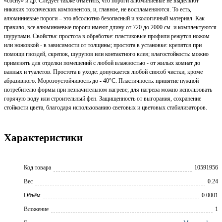
«сосну» и др. Следует также отметить, что пороги алюминиевые не выделяют
никаких токсических компонентов, и, главное, не воспламеняются. То есть,
алюминиевые пороги – это абсолютно безопасный и экологичный материал. Как
правило, все алюминиевые пороги имеют длину от 720 до 2000 см. и комплектуются
шурупами. Свойства: простота в обработке: пластиковые профили режутся ножом
или ножовкой - в зависимости от толщины; простота в установке: крепятся при
помощи гвоздей, скрепок, шурупов или контактного клея; влагостойкость: можно
применять для отделки помещений с любой влажностью - от жилых комнат до
ванных и туалетов. Простота в уходе: допускается любой способ чистки, кроме
абразивного. Морозоустойчивость до - 40°С. Пластичность: принятие нужной
потребителю формы при незначительном нагреве; для нагрева можно использовать
горячую воду или строительный фен. Защищенность от выгорания, сохранение
стойкости цвета, благодаря использованию световых и цветовых стабилизаторов.
Характеристики
Код товара
10591956
Вес
0.24
Объём
0.0001
Вложение
1