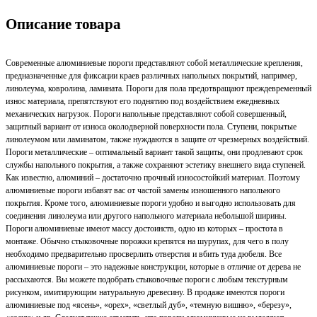
Описание товара
Современные алюминиевые пороги представляют собой металлические крепления,
предназначенные для фиксации краев различных напольных покрытий, например,
линолеума, ковролина, ламината. Пороги для пола предотвращают преждевременный
износ материала, препятствуют его поднятию под воздействием ежедневных
механических нагрузок. Пороги напольные представляют собой совершенный,
защитный вариант от износа околодверной поверхности пола. Ступени, покрытые
линолеумом или ламинатом, также нуждаются в защите от чрезмерных воздействий.
Пороги металлические – оптимальный вариант такой защиты, они продлевают срок
службы напольного покрытия, а также сохраняют эстетику внешнего вида ступеней.
Как известно, алюминий – достаточно прочный износостойкий материал. Поэтому
алюминиевые пороги избавят вас от частой замены изношенного напольного
покрытия. Кроме того, алюминиевые пороги удобно и выгодно использовать для
соединения линолеума или другого напольного материала небольшой ширины.
Пороги алюминиевые имеют массу достоинств, одно из которых – простота в
монтаже. Обычно стыковочные порожки крепятся на шурупах, для чего в полу
необходимо предварительно просверлить отверстия и вбить туда дюбеля. Все
алюминиевые пороги – это надежные конструкции, которые в отличие от дерева не
рассыхаются. Вы можете подобрать стыковочные пороги с любым текстурным
рисунком, имитирующим натуральную древесину. В продаже имеются пороги
алюминиевые под «ясень», «орех», «светлый дуб», «темную вишню», «березу»,