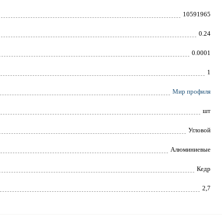
10591965
0.24
0.0001
1
Мир профиля
шт
Угловой
Алюминиевые
Кедр
2,7