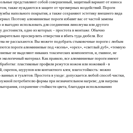
польные представляют собой совершенный, защитный вариант от износа
том, также нуждаются в защите от чрезмерных воздействий. Пороги
лужбы напольного покрытия, а также сохраняют эстетику внешнего вида
ериал. Поэтому алюминиевые пороги избавят вас от частой замены
 и выгодно использовать для соединения линолеума или другого
 достоинств, одно из которых – простота в монтаже. Обычно
варительно просверлить отверстия и вбить туда дюбеля. Все
рева не рассыхаются. Вы можете подобрать стыковочные пороги с любым
ются пороги алюминиевые под «ясень», «орех», «светлый дуб», «темную
ниевые не выделяют никаких токсических компонентов, и, главное, не
и экологичный материал. Как правило, все алюминиевые пороги имеют
обработке: пластиковые профили режутся ножом или ножовкой - в
й, скрепок, шурупов или контактного клея; влагостойкость: можно
ванных и туалетов. Простота в уходе: допускается любой способ чистки,
 нужной потребителю формы при незначительном нагреве; для нагрева
ыгорания, сохранение стойкости цвета, благодаря использованию