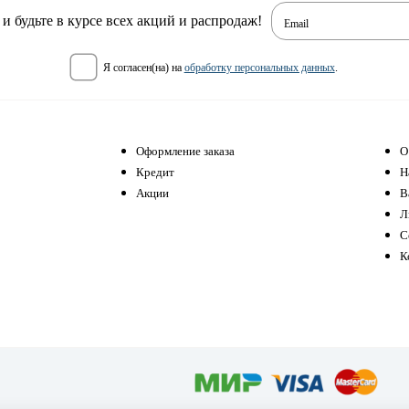
 будьте в курсе всех акций и распродаж!
Email
я согласен(на) на
обработку персональных данных
.
Оформление заказа
О
Кредит
Н
Акции
В
Л
С
К