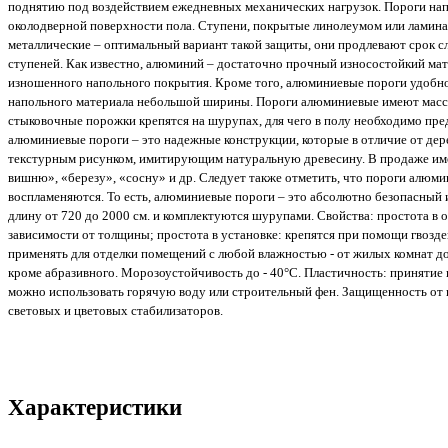
поднятию под воздействием ежедневных механических нагрузок. Пороги на
околодверной поверхности пола. Ступени, покрытые линолеумом или ламина
металлические – оптимальный вариант такой защиты, они продлевают срок с
ступеней. Как известно, алюминий – достаточно прочный износостойкий мат
изношенного напольного покрытия. Кроме того, алюминиевые пороги удобно
напольного материала небольшой ширины. Пороги алюминиевые имеют массу
стыковочные порожки крепятся на шурупах, для чего в полу необходимо пред
алюминиевые пороги – это надежные конструкции, которые в отличие от де
текстурным рисунком, имитирующим натуральную древесину. В продаже име
вишню», «березу», «сосну» и др. Следует также отметить, что пороги алюми
воспламеняются. То есть, алюминиевые пороги – это абсолютно безопасный 
длину от 720 до 2000 см. и комплектуются шурупами. Свойства: простота в 
зависимости от толщины; простота в установке: крепятся при помощи гвозде
применять для отделки помещений с любой влажностью - от жилых комнат до 
кроме абразивного. Морозоустойчивость до - 40°С. Пластичность: принятие
можно использовать горячую воду или строительный фен. Защищенность от в
световых и цветовых стабилизаторов.
Характеристики