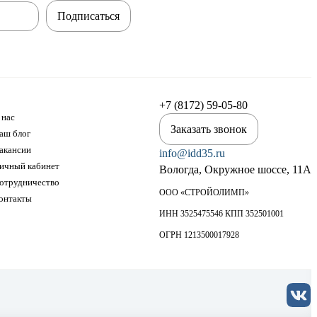
Подписаться
+7 (8172) 59-05-80
 нас
Заказать звонок
аш блог
акансии
info@idd35.ru
ичный кабинет
Вологда, Окружное шоссе, 11А
отрудничество
ООО «СТРОЙОЛИМП»
онтакты
ИНН 3525475546 КПП 352501001
ОГРН 1213500017928