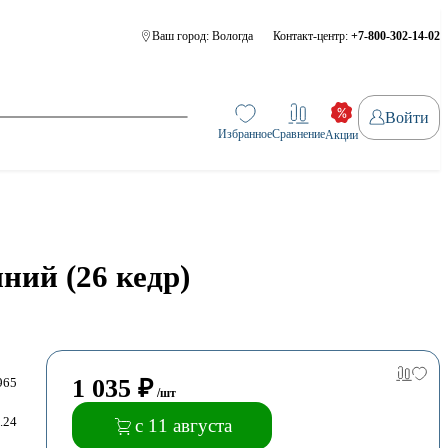
Ваш город:
Вологда
Контакт-центр:
+7-800-302-14-02
Войти
Избранное
Сравнение
Акции
ий (26 кедр)
1 035
₽
965
/шт
.24
с 11 августа