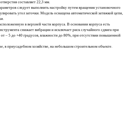
тверстия составляет 22,3 мм.
параметров следует выполнить настройку путем вращения установочного
улировать угол заточки. Модель оснащена автоматической затяжкой цепи,
ки.
расположенную в верхней части корпуса. В основании корпуса есть
инструмента снижает вибрации и исключает риск случайного сдвига при
 от – 5 до +40 градусов, влажности до 80%, при отсутствии повышенной
е, в приусадебном хозяйстве, на небольшом строительном объекте.