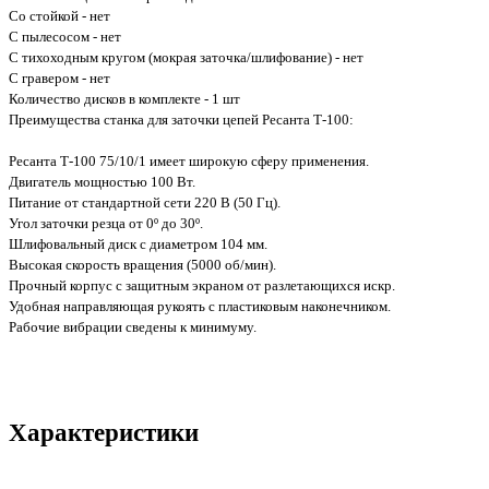
Со стойкой - нет
С пылесосом - нет
С тихоходным кругом (мокрая заточка/шлифование) - нет
С гравером - нет
Количество дисков в комплекте - 1 шт
Преимущества станка для заточки цепей Ресанта Т-100:
Ресанта Т-100 75/10/1 имеет широкую сферу применения.
Двигатель мощностью 100 Вт.
Питание от стандартной сети 220 В (50 Гц).
Угол заточки резца от 0º до 30º.
Шлифовальный диск с диаметром 104 мм.
Высокая скорость вращения (5000 об/мин).
Прочный корпус с защитным экраном от разлетающихся искр.
Удобная направляющая рукоять с пластиковым наконечником.
Рабочие вибрации сведены к минимуму.
Характеристики