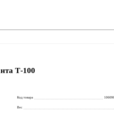
анта Т-100
Код товара
10609
Вес