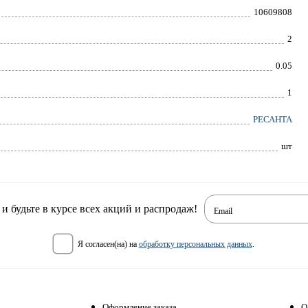
10609808
2
0.05
1
РЕСАНТА
шт
 будьте в курсе всех акций и распродаж!
Email
я согласен(на) на
обработку персональных данных
.
Оформление заказа
О