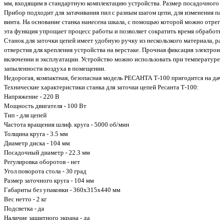
мм, входящим в стандартную комплектацию устройства. Размер посадочного о
Прибор подходит для затачивания пил с разным шагом цепи, для изменения 
винта. На основание станка нанесена шкала, с помощью которой можно отрег
эта функция упрощает процесс работы и позволяет сократить время обработ
Станок для заточки цепей имеет удобную ручку из нескользкого материала, 
отверстия для крепления устройства на верстаке. Прочная фиксация электро
включении и эксплуатации. Устройство можно использовать при температуре
запыленности воздуха в помещении.
Недорогая, компактная, безопасная модель РЕСАНТА Т-100 пригодится на дач
Технические характеристики станка для заточки цепей Ресанта Т-100:
Напряжение - 220 В
Мощность двигателя - 100 Вт
Тип - для цепей
Частота вращения шлиф. круга - 5000 об/мин
Толщина круга - 3.5 мм
Диаметр диска - 104 мм
Посадочный диаметр - 22.3 мм
Регулировка оборотов - нет
Угол поворота стола - 30 град
Размер заточного круга - 104 мм
Габариты без упаковки - 360х315х440 мм
Вес нетто - 2 кг
Подсветка - да
Наличие защитного экрана - да