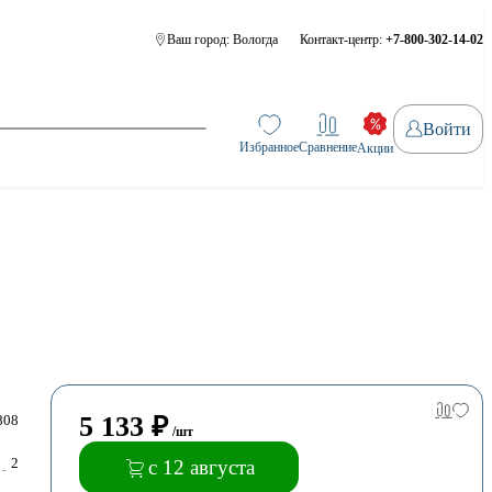
Ваш город:
Вологда
Контакт-центр:
+7-800-302-14-02
Войти
Избранное
Сравнение
Акции
5 133
₽
808
/шт
2
с 12 августа