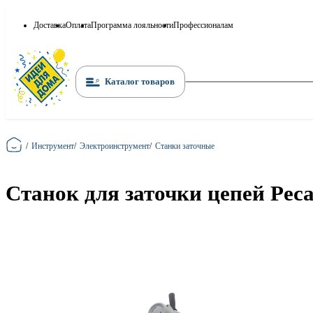
Доставка
Оплата
Программа лояльности
Профессионалам
Каталог товаров
Главная
/
Инструмент
/
Электроинструмент
/
Станки заточные
Станок для заточки цепей Рес