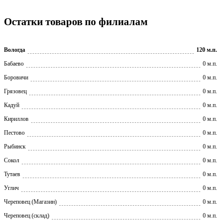
Остатки товаров по филиалам
Вологда
120 м.п.
Бабаево
0 м.п.
Боровичи
0 м.п.
Грязовец
0 м.п.
Кадуй
0 м.п.
Кириллов
0 м.п.
Пестово
0 м.п.
Рыбинск
0 м.п.
Сокол
0 м.п.
Тутаев
0 м.п.
Углич
0 м.п.
Череповец (Магазин)
0 м.п.
Череповец (склад)
0 м.п.